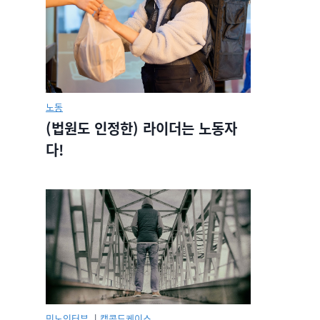
노동
(법원도 인정한) 라이더는 노동자
다!
민노인터뷰.
|
캡콜드케이스.