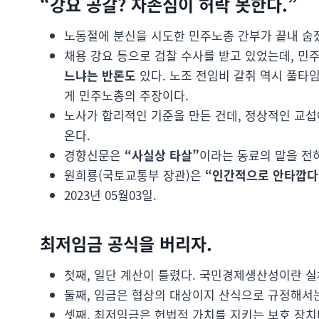
“강요 공갈? 자존심이 허락 못한다.”
노동절에 분신을 시도한 민주노총 간부가 끝내 숨
채용 강요 등으로 검찰 수사를 받고 있었는데, 민
느냐는 반론도
있다. 노조 전임비 갈취 역시 풀타
게 민주노총의 주장이다.
노사가 합리적인 기준을 만든 건데, 정상적인 교섭
온다.
경향신문은
“사실상 타살”
이라는 동료의 말을 전
원희룡(국토교통부 장관)은
“인간적으로 안타깝다
2023년 05월03일.
최저임금 공식을 버리자.
첫째, 일단 계산이 틀렸다. 국민경제생산성이란 실
둘째, 임금은 협상의 대상이지 산식으로 규정해서는
셋째, 최저임금은 헌법적 가치를 지키는 보호 장치