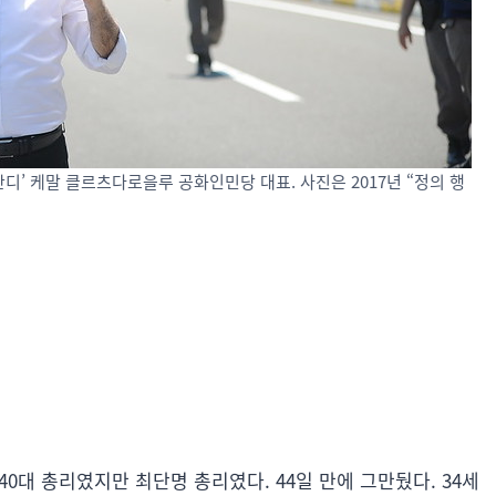
’ 케말 클르츠다로을루 공화인민당 대표. 사진은 2017년 “정의 행
40대 총리였지만 최단명 총리였다. 44일 만에 그만뒀다. 34세