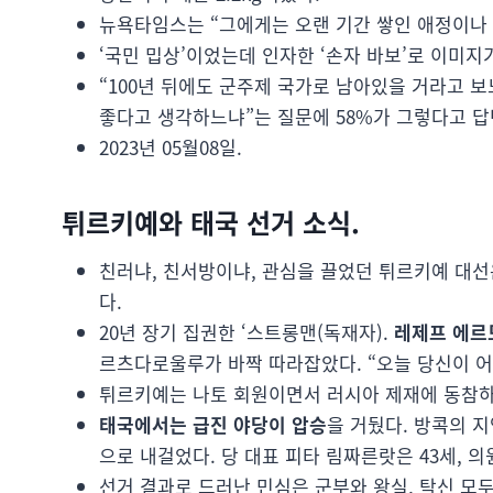
뉴욕타임스는 “그에게는 오랜 기간 쌓인 애정이나 
‘국민 밉상’이었는데 인자한 ‘손자 바보’로 이미지
“100년 뒤에도 군주제 국가로 남아있을 거라고 보
좋다고 생각하느냐”는 질문에 58%가 그렇다고 답
2023년 05월08일.
튀르키예와 태국 선거 소식.
친러냐, 친서방이냐, 관심을 끌었던 튀르키예 대선
다.
20년 장기 집권한 ‘스트롱맨(독재자).
레제프
에르
르츠다로울루가 바짝 따라잡았다. “오늘 당신이 
튀르키예는 나토 회원이면서 러시아 제재에 동참하지
태국에서는 급진 야당이 압승
을 거뒀다. 방콕의 
으로 내걸었다. 당 대표 피타 림짜른랏은 43세, 의
선거 결과로 드러난 민심은 군부와 왕실, 탁신 모두