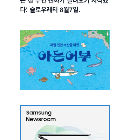
는 집 주인 전화가 걸려오기 시작했
다: 슬로우레터 8월7일.