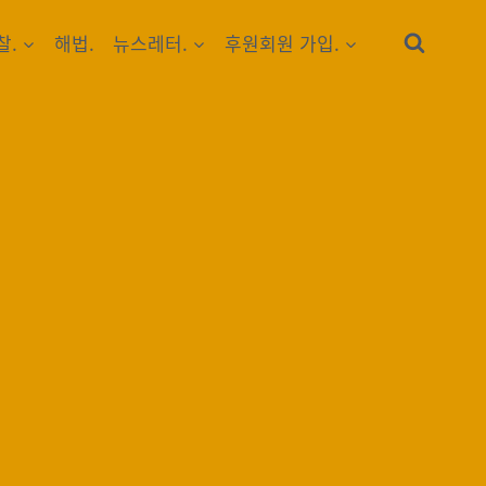
찰.
해법.
뉴스레터.
후원회원 가입.