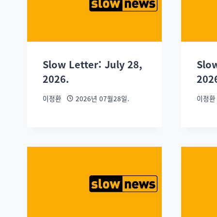
Slow Letter: July 28,
Slow
2026.
202
이정환
2026년 07월28일.
이정환