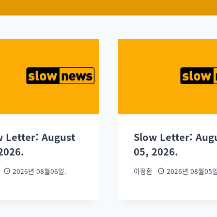
 Letter: August
Slow Letter: Aug
2026.
05, 2026.
2026년 08월06일.
이정환
2026년 08월05일