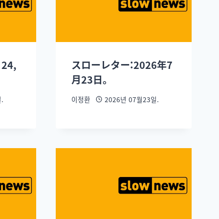
 24,
スローレター:2026年7
月23日。
.
이정환
2026년 07월23일.