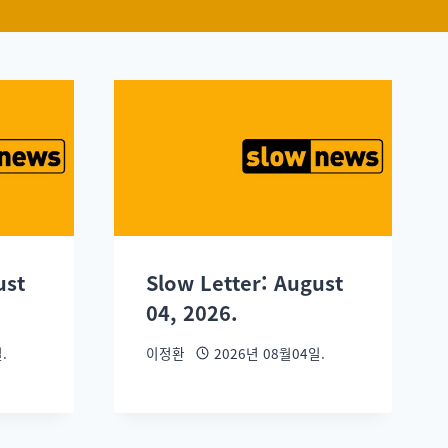
ust
Slow Letter: August
04, 2026.
.
이정환
2026년 08월04일.