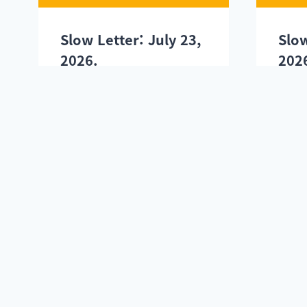
Slow Letter: July 23,
Slow
2026.
202
이정환
2026년 07월23일.
이정환
Slow Letter: July 17,
Slow