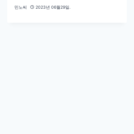
민노씨
2023년 06월29일.
End of content
슬로우뉴스 주식회사. (
회사 소개.
)
등록일자 : 2014. 10. 27. | 대표이사 발행인: 이정환 |
편집인: 강성모. | 등록번호: 서울-아55040.
주소 : (04536) 서울 중구 명동2길 57 태평양빌딩
1002호 슬로우뉴스. | 사업자 등록 : 731-86-02969
| 전화 : 0507-1328-1033 | 대표 이메일 :
black@slownews.kr
발행일자: 2012. 3. 26 | 개인정보 관리와 청소년 보