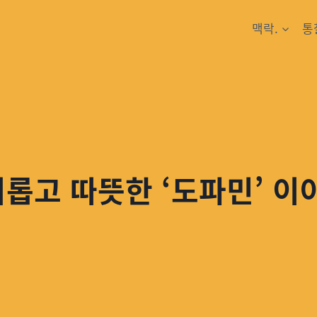
맥락.
통
미롭고 따뜻한 ‘도파민’ 이