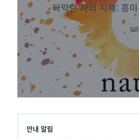
타락한 자의 지혜: 흥미
질문
안내 알림