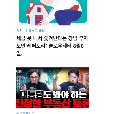
정치
|
컨텍스트 레터.
세금 못 내서 쫓겨난다는 강남 부자
노인 레퍼토리: 슬로우레터 8월6
일.
슬로우포인트