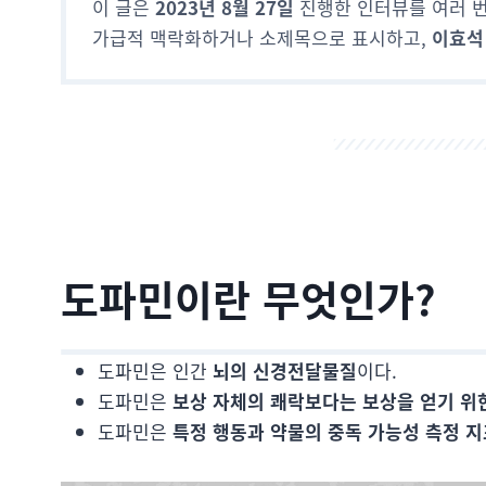
이 글은
2023년 8월 27일
진행한 인터뷰를 여러 번
가급적 맥락화하거나 소제목으로 표시하고,
이효석
도파민이란 무엇인가?
도파민은 인간
뇌의 신경전달물질
이다.
도파민은
보상 자체의 쾌락보다는 보상을 얻기 위
도파민은
특정 행동과 약물의 중독 가능성 측정 지