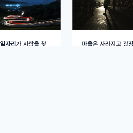
 일자리가 사람을 찾
마을은 사라지고 광
 때: 베이비부머 귀향
남았다
젝트에 더해야 할 ‘퍼
민노씨
2025년 04월17일
조각
2025년 07월01일.