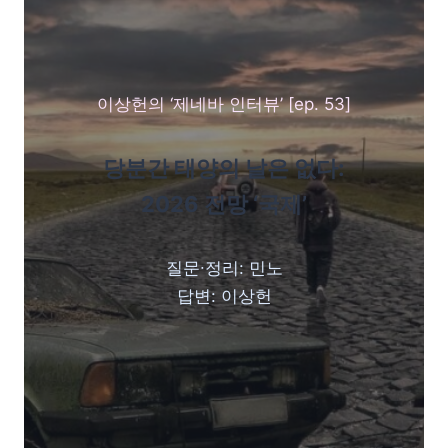
이상헌의 ‘제네바 인터뷰’ [ep. 53]
당분간 태양의 날은 없다:
2026 전망 ‘국제’
질문∙정리: 민노
답변: 이상헌