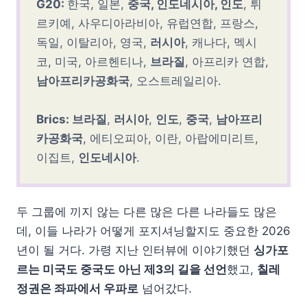
G20:
한국, 일본,
중국, 인도네시아, 인도
, 튀
르키예, 사우디아라비아, 유럽연합, 프랑스,
독일, 이탈리아, 영국,
러시아
, 캐나다, 멕시
코, 미국, 아르헨티나,
브라질
, 아프리카 연합,
남아프리카공화국
, 오스트레일리아.
Brics: 브라질
,
러시아
,
인도
,
중국
,
남아프리
카공화국
, 에티오피아, 이란, 아랍에미리트,
이집트,
인도네시아
.
두 그룹에 끼지 않는 다른 많은 다른 나라들도 많은
데, 이들 나라가 어떻게 포지셔닝할지도 중요한 2026
년이 될 거다. 가령 지난 인터뷰에 이야기했던
싱가포
르는 미국도 중국도 아닌 제3의 길을 선언
했고,
칠레
정권은 좌파에서 우파로
넘어갔다.