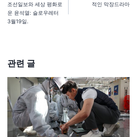
조선일보와 세상 평화로
적인 막장드라마
운 윤석열: 슬로우레터
3월19일.
관련 글