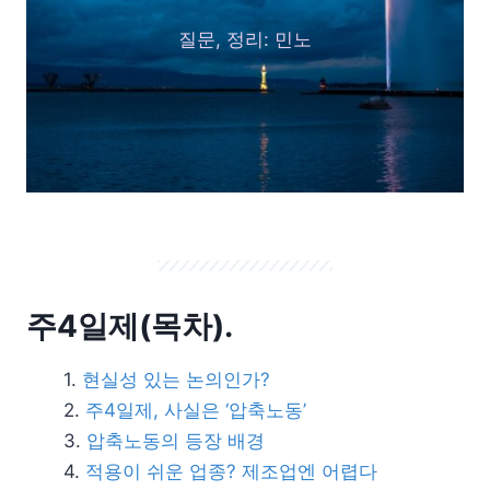
질문, 정리: 민노
주4일제(목차).
현실성 있는 논의인가?
주4일제, 사실은 ‘압축노동’
압축노동의 등장 배경
적용이 쉬운 업종? 제조업엔 어렵다