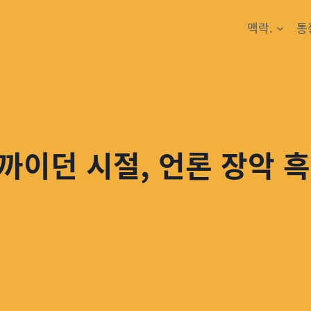
맥락.
통
까이던 시절, 언론 장악 