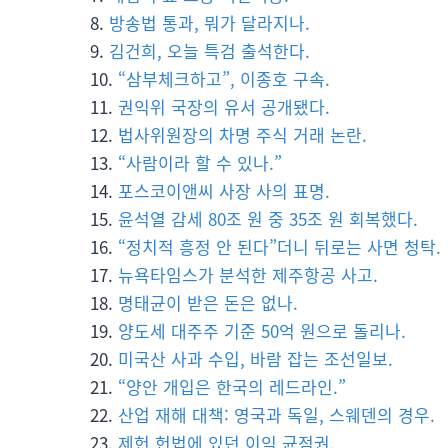
방송법 통과, 뭐가 달라지나.
김건희, 오늘 특검 출석한다.
“삼부체크하고”, 이종호 구속.
권익위 국장의 유서 공개됐다.
법사위원장의 차명 주식 거래 논란.
“사람이라 할 수 있나.”
포스코이앤씨 사장 사의 표명.
윤석열 감세 80조 원 중 35조 원 회복했다.
“정치적 흥정 안 된다”더니 뒤로는 사면 청탁.
뉴욕타임스가 분석한 제주항공 사고.
명태균이 받은 돈은 없나.
양도세 대주주 기준 50억 원으로 돌리나.
미국산 사과 수입, 바람 잡는 조선일보.
“양안 개입은 한국의 레드라인.”
산업 재해 대책: 영국과 독일, 스웨덴의 경우.
제헌 헌법에 있던 이익 균점권.