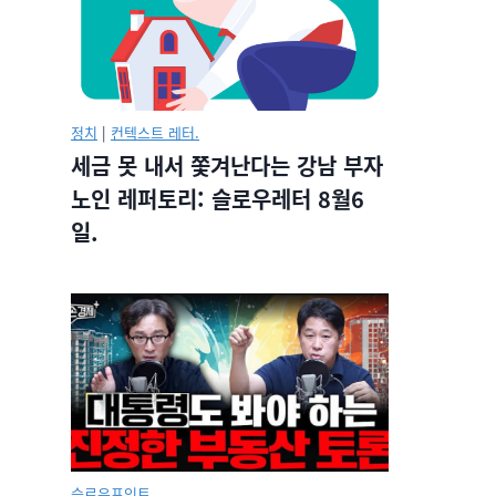
정치
|
컨텍스트 레터.
세금 못 내서 쫓겨난다는 강남 부자
노인 레퍼토리: 슬로우레터 8월6
일.
슬로우포인트