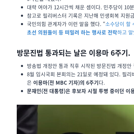
대략 여야가 12시간씩 채운 셈이다. 민주당이 10분
참고로 필리버스터 기록은 지난해 민생회복 지원금 
국민의힘 관계자가 이런 말을 했다. “
소수당이 할 
초선 의원들이 등 떠밀려 하는 행사로 전락
하고 말
방문진법 통과되는 날은 이용마 6주기.
방송법 개정안 통과 직후 시작된 방문진법 개정안 
8월 임시국회 본회의는 21일로 예정돼 있다. 필리
은
이용마(전 MBC 기자)의 6주기
다.
문재인(전 대통령)은 후보자 시절 투병 중이던 이