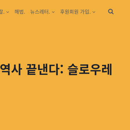
찰.
해법.
뉴스레터.
후원회원 가입.
흑역사 끝낸다: 슬로우레