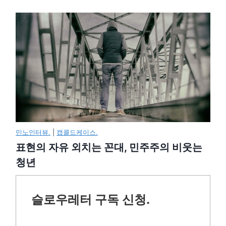
민노인터뷰.
|
캡콜드케이스.
표현의 자유 외치는 꼰대, 민주주의 비웃는
청년
슬로우레터 구독 신청.