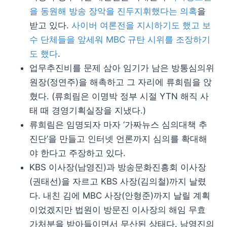
을 동원해 방송 장악을 진두지휘했다는 의혹
을
받고 있다.
사이버 여론전을 지시하기도 했고 보
수 단체들을 앞세워 MBC 규탄 시위를 조장하기
도 했다
.
업무추진비를 문제 삼아 임기가 남은 방통심의위
원장(정연주)을 해촉하고 그 자리에 류희림을 앉
혔다. (류희림은 이명박 정부 시절 YTN 해직 사
태 때 경영기획실장을 지냈다.)
류희림은 임명되자 마자 ‘가짜뉴스 심의대책 추
진단’을 만들고 인터넷 언론까지 심의를 확대해
야 한다고 주장하고 있다.
KBS 이사장(남영진)과 방송문화진흥회 이사장
(권태선)을 자르고 KBS 사장(김의철)까지 날렸
다. 내친 김에 MBC 사장(안형준)까지 날릴 계획
이었겠지만 법원이 방문진 이사장의 해임 무효
가처분을 받아들이면서 무산된 상태다. 남영진의