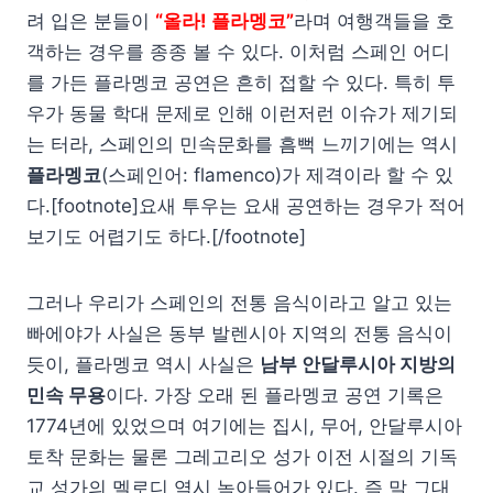
려 입은 분들이
“올라! 플라멩코”
라며 여행객들을 호
객하는 경우를 종종 볼 수 있다. 이처럼 스페인 어디
를 가든 플라멩코 공연은 흔히 접할 수 있다. 특히 투
우가 동물 학대 문제로 인해 이런저런 이슈가 제기되
는 터라, 스페인의 민속문화를 흠뻑 느끼기에는 역시
플라멩코
(스페인어: flamenco)가 제격이라 할 수 있
다.[footnote]요새 투우는 요새 공연하는 경우가 적어
보기도 어렵기도 하다.[/footnote]
그러나 우리가 스페인의 전통 음식이라고 알고 있는
빠에야가 사실은 동부 발렌시아 지역의 전통 음식이
듯이, 플라멩코 역시 사실은
남부 안달루시아 지방의
민속 무용
이다. 가장 오래 된 플라멩코 공연 기록은
1774년에 있었으며 여기에는 집시, 무어, 안달루시아
토착 문화는 물론 그레고리오 성가 이전 시절의 기독
교 성가의 멜로디 역시 녹아들어가 있다. 즉 말 그대