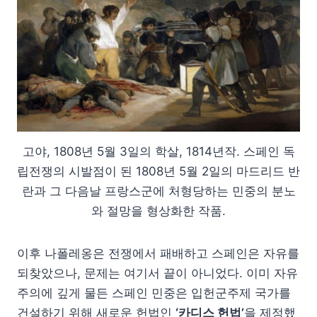
고야, 1808년 5월 3일의 학살, 1814년작. 스페인 독
립전쟁의 시발점이 된 1808년 5월 2일의 마드리드 반
란과 그 다음날 프랑스군에 처형당하는 민중의 분노
와 절망을 형상화한 작품.
이후 나폴레옹은 전쟁에서 패배하고 스페인은 자유를
되찾았으나, 문제는 여기서 끝이 아니었다. 이미 자유
주의에 깊게 물든 스페인 민중은 입헌군주제 국가를
건설하기 위해 새로운 헌법인
‘카디스 헌법’
을 제정했