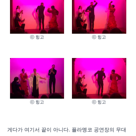
ⓒ 힝고
ⓒ 힝고
ⓒ 힝고
ⓒ 힝고
게다가 여기서 끝이 아니다. 플라멩코 공연장의 무대