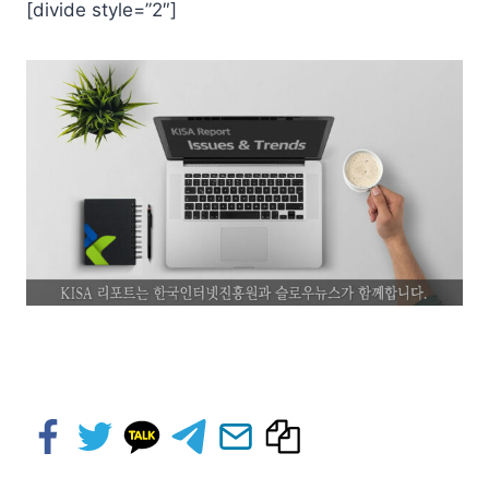
[divide style=”2″]