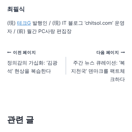
최필식
(現)
테크G
발행인 / (現) IT 블로그 ‘chitsol.com’ 운영
자 / (前) 월간 PC사랑 편집장
이전 페이지
다음 페이지
정의감의 가십화: ‘김광
주간 뉴스 큐레이션: ‘복
석’ 현상을 복습한다
지천국’ 덴마크를 팩트체
크하다
관련 글