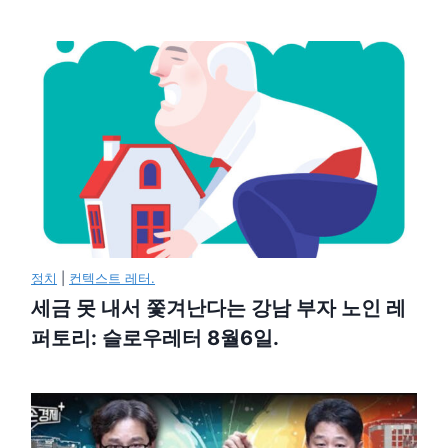
정치
|
컨텍스트 레터.
세금 못 내서 쫓겨난다는 강남 부자 노인 레
퍼토리: 슬로우레터 8월6일.