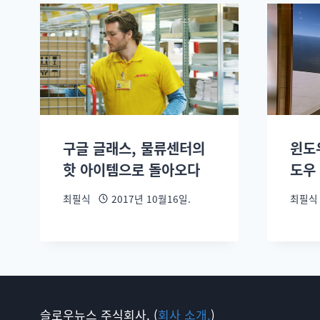
구글 글래스, 물류센터의
윈도
핫 아이템으로 돌아오다
도우
최필식
2017년 10월16일.
최필식
슬로우뉴스 주식회사. (
회사 소개.
)