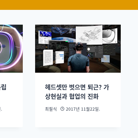
독립
헤드셋만 벗으면 퇴근? 가
상현실과 협업의 진화
.
최필식
2017년 11월22일.