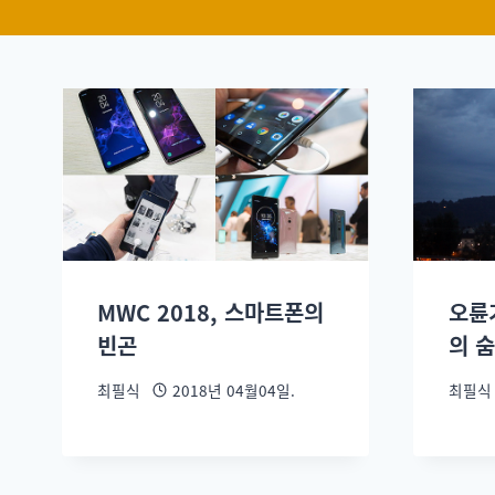
MWC 2018, 스마트폰의
오륜
빈곤
의 숨
최필식
2018년 04월04일.
최필식