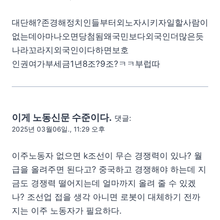
대단해?존경해정치인들부터외노자시키자일할사람이
없는데아마나오면당첨됨왜국민보다외국인더많은듯
나라꼬라지외국인이다하면보호
인권여가부세금1년8조?9조?ㅋㅋ부럽따
이게 노동신문 수준이다.
댓글:
2025년 03월06일., 11:29 오후
이주노동자 없으면 k조선이 무슨 경쟁력이 있나? 월
급을 올려주면 된다고? 중국하고 경쟁해야 하는데 지
금도 경쟁력 떨어지는데 얼마까지 올려 줄 수 있겠
나? 조선업 접을 생각 아니면 로봇이 대체하기 전까
지는 이주 노동자가 필요하다.