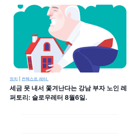
정치
|
컨텍스트 레터.
세금 못 내서 쫓겨난다는 강남 부자 노인 레
퍼토리: 슬로우레터 8월6일.