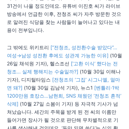
31건이 나올 정도인데요. 유튜버 이진호 씨가 라이브
방송에서 언급한 이후, 전청조 씨가 자주 방문한 것으
로 알려진 식당을 찾는 사람들이 늘어나고 있다는 내
용이 전부입니다.
그 밖에도 위키트리
[“전청조, 성전환수술 받았다”…
여성→남성 성전환 후에도 성관계 가능한 이유]
(10월
26일 채석원 기자), 헬스조선
[‘고환 이식’ 했다는 전
청조… 실제 행해지는 수술일까?]
(10월 30일 이해나
기자), 디지털타임스
[전청조의 ‘그집’ 시그니엘, 얼마
면 돼?]
(10월 30일 김남석 기자), 뉴스1
[벤틀리·1박
1200만원 호캉스…남현희, SNS 채웠던 ‘전청조 흔적’
삭제]
(10월 27일 소봄이 기자) 등 자극적 기사가 넘
쳐났습니다. 세간의 주목을 받게 된 전 씨의 이름만
들어가면 장사가 될 것으로 판단해 무차별적으로 기
사를 생산해낸 것인데요. ‘돈만 되면 쓴다’는 식의 황