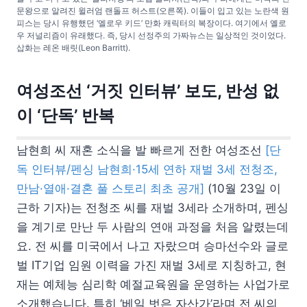
문왕으로 알려진 윌러엄 랜돌프 허스트(오른쪽). 이들이 입고 있는 노란색 원
피스는 당시 유행했던 ‘엘로우 키드’ 만화 캐릭터의 복장이다. 여기에서 옐로
우 저널리즘이 유래했다. 즉, 당시 선정주의 가짜뉴스는 일상적인 것이었다.
삽화는 레온 배릿(Leon Barritt).
여성조선 ‘거짓 인터뷰’ 보도, 반성 없
이 ‘단독’ 반복
남현희 씨 재혼 소식을 발 빠르게 전한 여성조선
[단
독 인터뷰/펜싱 남현희·15세 연하 재벌 3세 전청조,
만남·열애·결혼 풀 스토리 최초 공개]
(10월 23일 이
근하 기자)는 전청조 씨를 재벌 3세라 소개하며, 펜싱
을 계기로 만난 두 사람의 연애 과정을 처음 알렸는데
요. 전 씨를 미국에서 나고 자랐으며 승마선수와 글로
벌 IT기업 임원 이력을 가진 재벌 3세로 지칭하고, 현
재는 예체능 심리학 예절교육원을 운영하는 사업가로
소개했습니다. 특히 ‘베일 벗은 자산가’라며 전 씨의