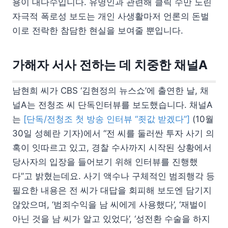
용이 대다수입니다. 유명인과 관련해 클릭 수만 노린
자극적 폭로성 보도는 개인 사생활마저 언론의 돈벌
이로 전락한 참담한 현실을 보여줄 뿐입니다.
가해자 서사 전하는 데 치중한 채널A
남현희 씨가 CBS ‘김현정의 뉴스쇼’에 출연한 날, 채
널A는 전청조 씨 단독인터뷰를 보도했습니다. 채널A
는
[단독/전청조 첫 방송 인터뷰 “죗값 받겠다”]
(10월
30일 성혜란 기자)에서 “전 씨를 둘러싼 투자 사기 의
혹이 잇따르고 있고, 경찰 수사까지 시작된 상황에서
당사자의 입장을 들어보기 위해 인터뷰를 진행했
다”고 밝혔는데요. 사기 액수나 구체적인 범죄행각 등
필요한 내용은 전 씨가 대답을 회피해 보도엔 담기지
않았으며, ‘범죄수익을 남 씨에게 사용했다’, ‘재벌이
아닌 것을 남 씨가 알고 있었다’, ‘성전환 수술을 하지