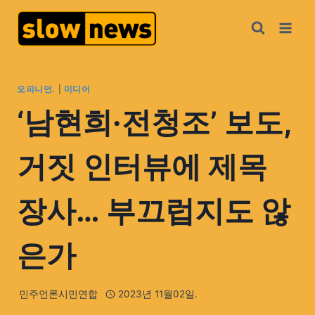
오피니언.
|
미디어
‘남현희·전청조’ 보도,
거짓 인터뷰에 제목
장사… 부끄럽지도 않
은가
민주언론시민연합
2023년 11월02일.