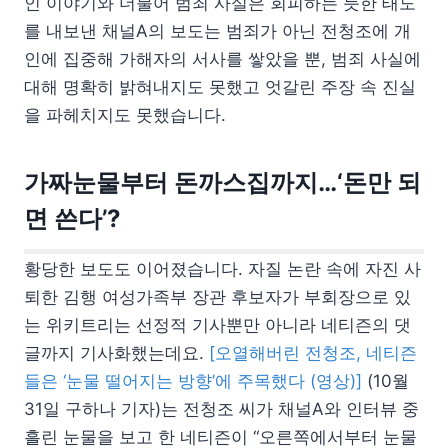
인 이야기와 더불어 범죄 사실은 회피하는 듯한 태도
를 내보낸 채널A의 보도는 범죄가 아닌 전청조에 개
인에 집중해 가해자의 서사를 쌓았을 뿐, 범죄 사실에
대해 명확히 밝혀내지도 못했고 엇갈린 주장 속 진실
을 파헤치지도 못했습니다.
가짜눈물부터 돈까스집까지…‘돈만 되
면 쓴다’?
황당한 보도도 이어졌습니다. 자질 논란 속에 자진 사
퇴한 김행 여성가족부 장관 후보자가 부회장으로 있
는 위키트리는 선정적 기사뿐만 아니라 네티즌의 댓
글까지 기사화했는데요.
[오열해버린 전청조, 네티즌
들은 ‘눈물 떨어지는 방향’에 주목했다 (영상)]
(10월
31일 구하나 기자)는 전청조 씨가 채널A와 인터뷰 중
흘린 눈물을 보고 한 네티즌이 “오른쪽에서부터 눈물