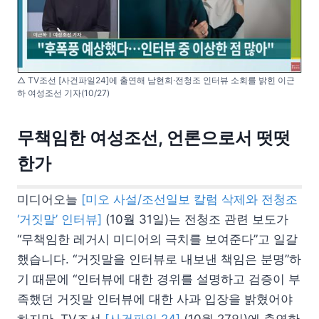
△ TV조선 [사건파일24]에 출연해 남현희·전청조 인터뷰 소회를 밝힌 이근
하 여성조선 기자(10/27)
무책임한 여성조선, 언론으로서 떳떳
한가
미디어오늘
[미오 사설/조선일보 칼럼 삭제와 전청조
‘거짓말’ 인터뷰]
(10월 31일)는 전청조 관련 보도가
“무책임한 레거시 미디어의 극치를 보여준다”고 일갈
했습니다. “거짓말을 인터뷰로 내보낸 책임은 분명”하
기 때문에 “인터뷰에 대한 경위를 설명하고 검증이 부
족했던 거짓말 인터뷰에 대한 사과 입장을 밝혔어야
하지만, TV조선
[사건파일 24]
(10월 27일)에 출연한