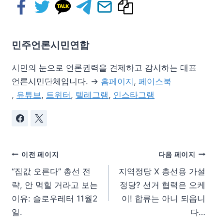
민주언론시민연합
시민의 눈으로 언론권력을 견제하고 감시하는 대표
언론시민단체입니다. →
홈페이지
,
페이스북
,
유튜브
,
트위터
,
텔레그램
,
인스타그램
이전 페이지
다음 페이지
“집값 오른다” 총선 전
지역정당 X 총선용 가설
략, 안 먹힐 거라고 보는
정당? 선거 협력은 오케
이유: 슬로우레터 11월2
이! 합류는 아니 되옵니
일.
다…