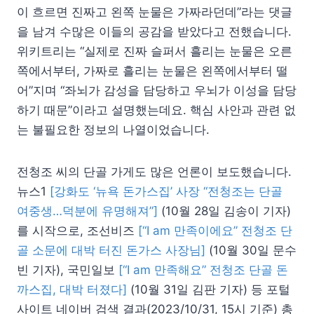
이 흐르면 진짜고 왼쪽 눈물은 가짜라던데”라는 댓글
을 남겨 수많은 이들의 공감을 받았다고 전했습니다.
위키트리는 “실제로 진짜 슬퍼서 흘리는 눈물은 오른
쪽에서부터, 가짜로 흘리는 눈물은 왼쪽에서부터 떨
어”지며 “좌뇌가 감성을 담당하고 우뇌가 이성을 담당
하기 때문”이라고 설명했는데요. 핵심 사안과 관련 없
는 불필요한 정보의 나열이었습니다.
전청조 씨의 단골 가게도 많은 언론이 보도했습니다.
뉴스1
[강화도 ‘뉴욕 돈가스집’ 사장 “전청조는 단골
여중생…덕분에 유명해져”]
(10월 28일 김송이 기자)
를 시작으로, 조선비즈
[“I am 만족이에요” 전청조 단
골 소문에 대박 터진 돈가스 사장님]
(10월 30일 문수
빈 기자), 국민일보
[“I am 만족해요” 전청조 단골 돈
까스집, 대박 터졌다]
(10월 31일 김판 기자) 등 포털
사이트 네이버 검색 결과(2023/10/31, 15시 기준) 총