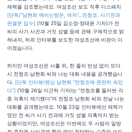
재력을 강조했는데요. 여성조선 보도 직후 디스패치
[단독/“남현희 예비신랑은, 여자”…전청조, 사기전과
판결문 입수]
(10월 25일 김소정·정태윤 기자)가 전
씨의 사기 사건과 거짓 성별 등에 관해 구체적으로 밝
혀내자, 허위 인터뷰를 보도한 여성조선에 비판이 이
어졌습니다.
하지만 여성조선은 사흘 뒤, 한 줄의 반성 없이 또다
시 전청조·남현희 씨와 나눈 대화 내용을 공개했습니
다.
[단독 인터뷰/펜싱 남현희 “전청조에 완전히 속았
다”]
(10월 26일 이근하 기자)는 “전청조를 둘러싼 각
종 의혹이 제기됐다”며 전청조·남현희 씨와 전날 나눈
대화를 공개했는데요. 10월 23일 인터뷰에선 재력가
였던 전 씨가 사기 전과에 거짓 성별 의혹까지 받는
상황이었지만, 여성조선은 이번에도 두 사람의 일방
적 주장을 사실관계 확인 없이 전달하는 수준의 보도