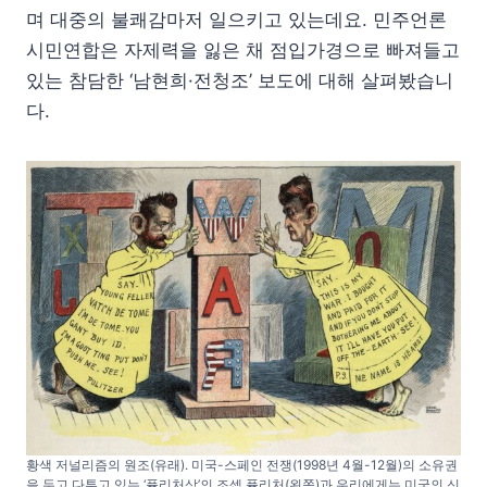
며 대중의 불쾌감마저 일으키고 있는데요. 민주언론
시민연합은 자제력을 잃은 채 점입가경으로 빠져들고
있는 참담한 ‘남현희·전청조’ 보도에 대해 살펴봤습니
다.
황색 저널리즘의 원조(유래). 미국-스페인 전쟁(1998년 4월-12월)의 소유권
을 두고 다투고 있는 ‘퓰리처상’의 조셉 퓰리처(왼쪽)과 우리에게는 미국의 신