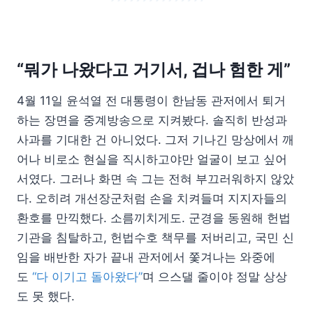
“뭐가 나왔다고 거기서, 겁나 험한 게”
4월 11일 윤석열 전 대통령이 한남동 관저에서 퇴거
하는 장면을 중계방송으로 지켜봤다. 솔직히 반성과
사과를 기대한 건 아니었다. 그저 기나긴 망상에서 깨
어나 비로소 현실을 직시하고야만 얼굴이 보고 싶어
서였다. 그러나 화면 속 그는 전혀 부끄러워하지 않았
다. 오히려 개선장군처럼 손을 치켜들며 지지자들의
환호를 만끽했다. 소름끼치게도. 군경을 동원해 헌법
기관을 침탈하고, 헌법수호 책무를 저버리고, 국민 신
임을 배반한 자가 끝내 관저에서 쫓겨나는 와중에
도
“다 이기고 돌아왔다”
며 으스댈 줄이야 정말 상상
도 못 했다.