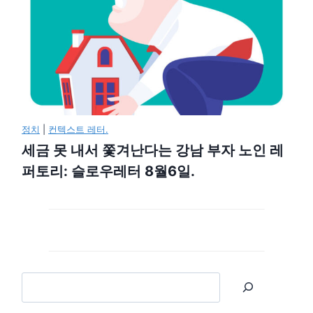
정치
|
컨텍스트 레터.
세금 못 내서 쫓겨난다는 강남 부자 노인 레
퍼토리: 슬로우레터 8월6일.