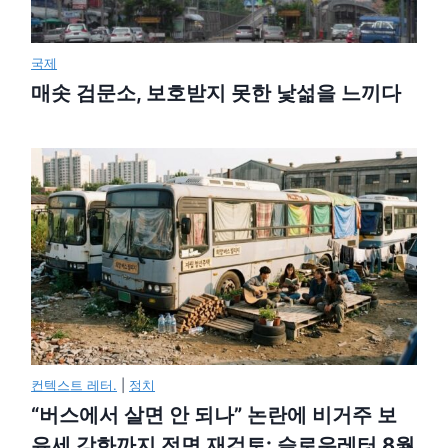
국제
매솟 검문소, 보호받지 못한 낯섦을 느끼다
컨텍스트 레터.
|
정치
“버스에서 살면 안 되나” 논란에 비거주 보
유세 강화까지 전면 재검토: 슬로우레터 8월