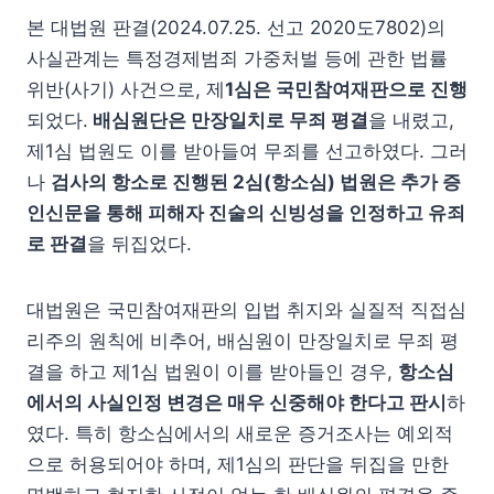
본 대법원 판결(2024.07.25. 선고 2020도7802)의
사실관계는 특정경제범죄 가중처벌 등에 관한 법률
위반(사기) 사건으로, 제
1심은 국민참여재판으로 진행
되었다.
배심원단은 만장일치로 무죄 평결
을 내렸고,
제1심 법원도 이를 받아들여 무죄를 선고하였다. 그러
나
검사의 항소로 진행된 2심(항소심) 법원은 추가 증
인신문을 통해 피해자 진술의 신빙성을 인정하고 유죄
로 판결
을 뒤집었다.
대법원은 국민참여재판의 입법 취지와 실질적 직접심
리주의 원칙에 비추어, 배심원이 만장일치로 무죄 평
결을 하고 제1심 법원이 이를 받아들인 경우,
항소심
에서의 사실인정 변경은 매우 신중해야 한다고 판시
하
였다. 특히 항소심에서의 새로운 증거조사는 예외적
으로 허용되어야 하며, 제1심의 판단을 뒤집을 만한