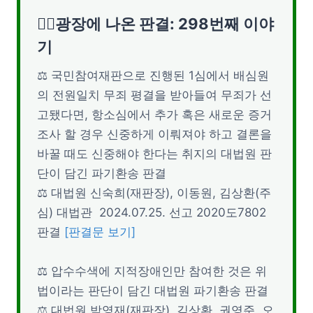
👨‍⚖️광장에 나온 판결: 298번째 이야
기
⚖ 국민참여재판으로 진행된 1심에서 배심원
의 전원일치 무죄 평결을 받아들여 무죄가 선
고됐다면, 항소심에서 추가 혹은 새로운 증거
조사 할 경우 신중하게 이뤄져야 하고 결론을
바꿀 때도 신중해야 한다는 취지의 대법원 판
단이 담긴 파기환송 판결
⚖ 대법원 신숙희(재판장), 이동원, 김상환(주
심) 대법관 2024.07.25. 선고 2020도7802
판결
[판결문 보기]
⚖ 압수수색에 지적장애인만 참여한 것은 위
법이라는 판단이 담긴 대법원 파기환송 판결
⚖ 대법원 박영재(재판장), 김상환, 권영준, 오