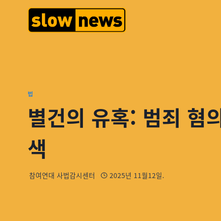
법
별건의 유혹: 범죄 혐
색
참여연대 사법감시센터
2025년 11월12일.