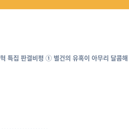
 개혁 특집 판결비평 ① 별건의 유혹이 아무리 달콤해