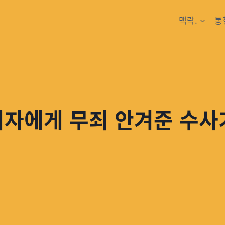
맥락.
통
의자에게 무죄 안겨준 수