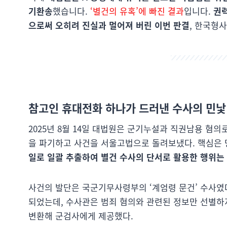
기환송
했습니다.
‘별건의 유혹’에 빠진 결과
입니다.
권력
으로써 오히려 진실과 멀어져 버린 이번 판결
, 한국형
참고인 휴대전화 하나가 드러낸 수사의 민낯
2025년 8월 14일 대법원은 군기누설과 직권남용 혐의로
을 파기하고 사건을 서울고법으로 돌려보냈다. 핵심은
일로 일괄 추출하여 별건 수사의 단서로 활용한 행위는
사건의 발단은 국군기무사령부의 ‘계엄령 문건’ 수사였다
되었는데, 수사관은 범죄 혐의와 관련된 정보만 선별하
변환해 군검사에게 제공했다.