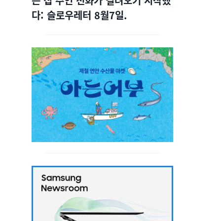
는 집 주인 전화가 걸려오기 시작했
다: 슬로우레터 8월7일.