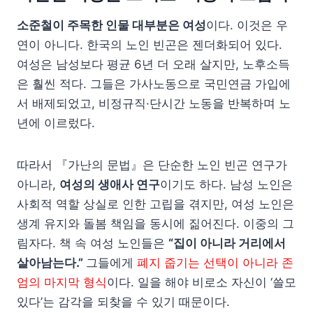
소준철이 주목한 인물 대부분은 여성
이다. 이것은 우
연이 아니다. 한국의 노인 빈곤은 젠더화되어 있다.
여성은 남성보다 평균 6년 더 오래 살지만, 노후소득
은 훨씬 적다. 그들은 가사노동으로 국민연금 가입에
서 배제되었고, 비정규직·단시간 노동을 반복하며 노
년에 이르렀다.
따라서 『가난의 문법』은 단순한 노인 빈곤 연구가
아니라,
여성의 생애사 연구
이기도 하다. 남성 노인은
사회적 역할 상실로 인한 고립을 겪지만, 여성 노인은
생계 유지와 돌봄 책임을 동시에 짊어진다. 이중의 그
림자다. 책 속 여성 노인들은
“집이 아니라 거리에서
살아남는다.”
그들에게
폐지 줍기는 선택이 아니라 존
엄의 마지막 형식
이다. 일을 해야 비로소 자신이 ‘쓸모
있다’는 감각을 되찾을 수 있기 때문이다.