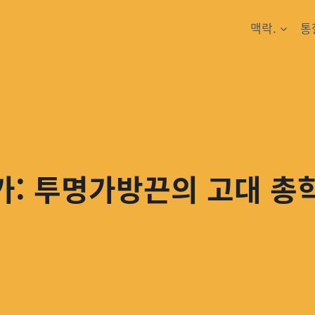
맥락.
통
가: 투명가방끈의 고대 총