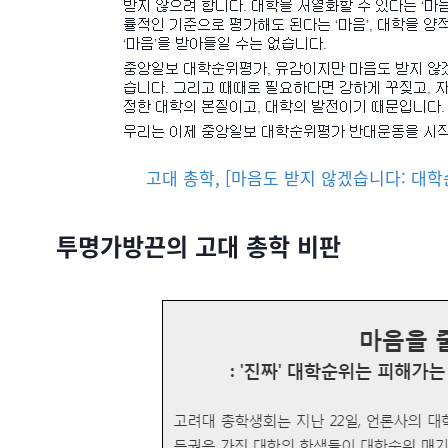
고대 총학, [마음도 받지 않겠습니다: 대학순
투명가방끈의 고대 총학 비판