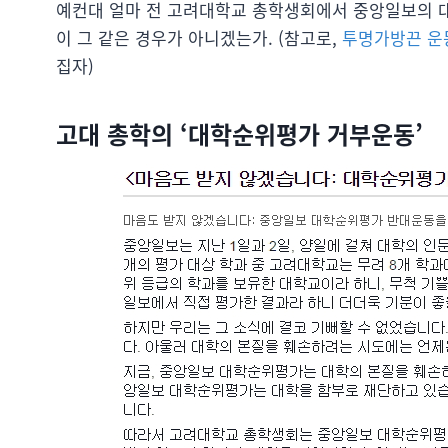
예컨대 얼마 전 고려대학교 총학생회에서 중앙일보의 
이 그 같은 경우가 아니겠는가. (참고로,
투명가방끈 운
집자)
고대 총학의 ‘대학순위평가 거부운동’