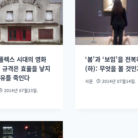
플렉스 시대의 영화
‘봄’과 ‘보임’을 전
: 규격은 효율을 낳지
(하): 무엇을 볼 것인
자유를 죽인다
서윤
2014년 07월14일.
2014년 07월23일.