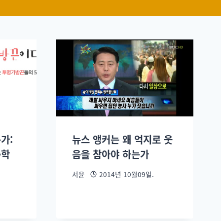
가:
뉴스 앵커는 왜 억지로 웃
총학
음을 참아야 하는가
서윤
2014년 10월09일.