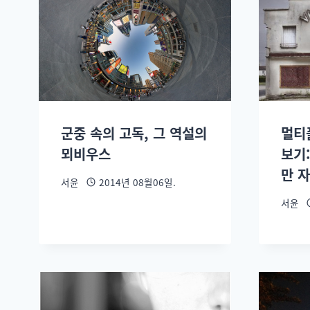
군중 속의 고독, 그 역설의
멀티
뫼비우스
보기
만 
서윤
2014년 08월06일.
서윤