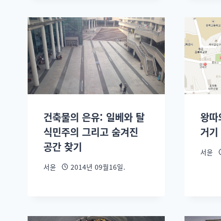
건축물의 은유: 일베와 탈
왕따
식민주의 그리고 숨겨진
거기
공간 찾기
서윤
서윤
2014년 09월16일.