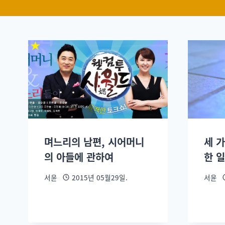
며느리의 남편, 시어머니
세 
의 아들에 관하여
한 
서윤
2015년 05월29일.
서윤