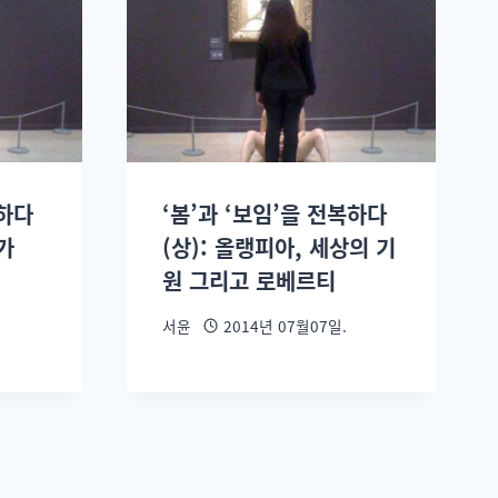
복하다
‘봄’과 ‘보임’을 전복하다
가
(상): 올랭피아, 세상의 기
원 그리고 로베르티
서윤
2014년 07월07일.