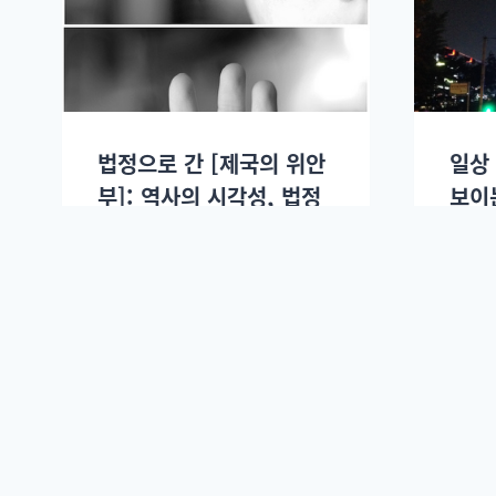
법정으로 간 [제국의 위안
일상
부]: 역사의 시각성, 법정
보이
의 시각성
것
서윤
2014년 06월27일.
서윤