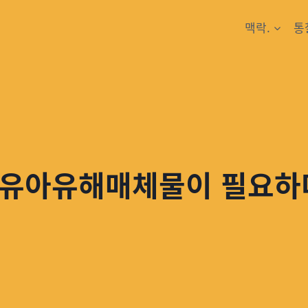
맥락.
통
영유아유해매체물이 필요하