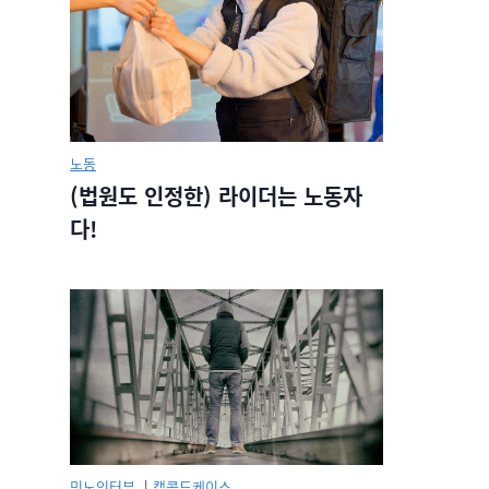
노동
(법원도 인정한) 라이더는 노동자
다!
민노인터뷰.
|
캡콜드케이스.