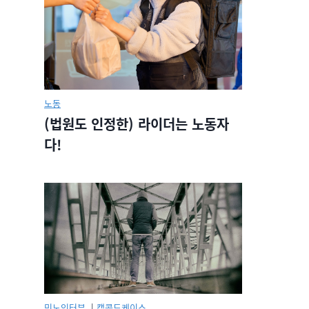
노동
(법원도 인정한) 라이더는 노동자
다!
민노인터뷰.
|
캡콜드케이스.