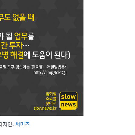
디자인:
써머즈