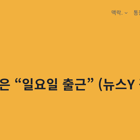
맥락.
통
은 “일요일 출근” (뉴스Y