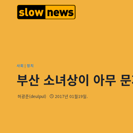
사회
|
정치
부산 소녀상이 아무 문
허광준(deulpul)
2017년 01월19일.