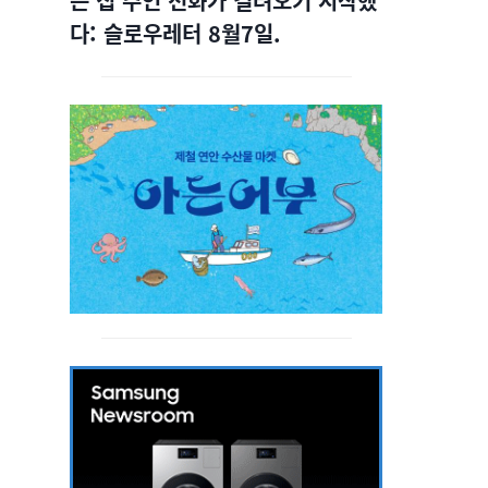
는 집 주인 전화가 걸려오기 시작했
다: 슬로우레터 8월7일.