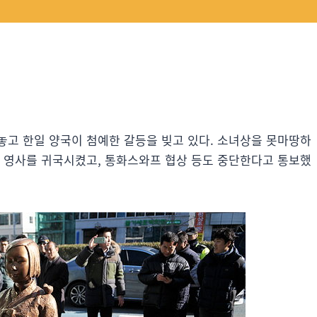
놓고 한일 양국이 첨예한 갈등을 빚고 있다. 소녀상을 못마땅하
와 영사를 귀국시켰고, 통화스와프 협상 등도 중단한다고 통보했