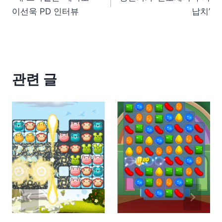
이선욱 PD 인터뷰
납치’
관련 글