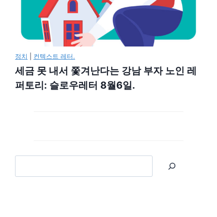
정치
|
컨텍스트 레터.
세금 못 내서 쫓겨난다는 강남 부자 노인 레
퍼토리: 슬로우레터 8월6일.