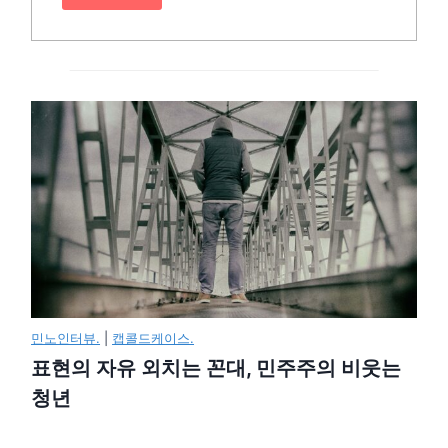
민노인터뷰.
|
캡콜드케이스.
표현의 자유 외치는 꼰대, 민주주의 비웃는
청년