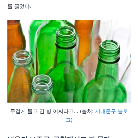
를 끊었다.
무겁게 들고 간 병 어쩌라고… (출처:
서대문구 블로
그
)