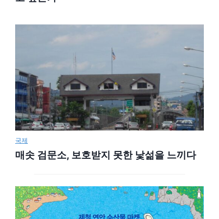
국제
매솟 검문소, 보호받지 못한 낯섦을 느끼다