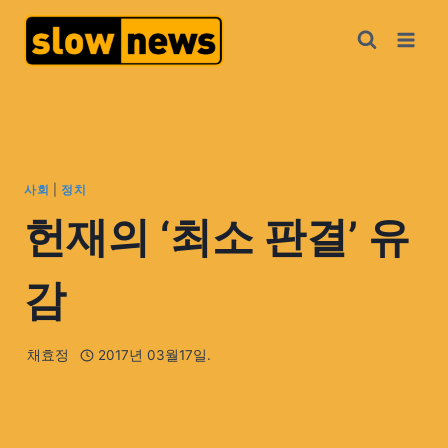
사회
|
정치
헌재의 ‘최소 판결’ 유
감
채효정
2017년 03월17일.