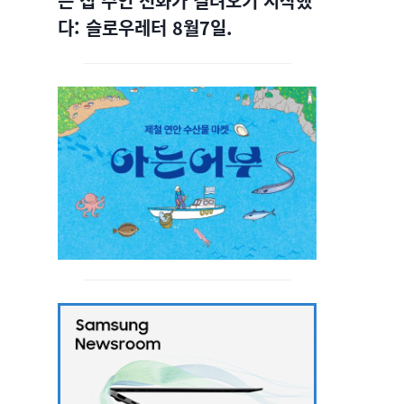
는 집 주인 전화가 걸려오기 시작했
다: 슬로우레터 8월7일.