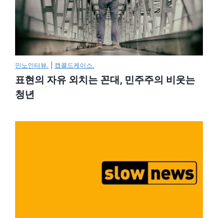
민노인터뷰.
|
캡콜드케이스.
표현의 자유 외치는 꼰대, 민주주의 비웃는
청년