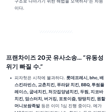
구조로 나아가기 위한 해법을 모색하자”는 차원
이다.
프랜차이즈 20곳 유사소송… “유동성
위기 빠질 수.”
피자헛은 시작에 불과하다.
롯데프레시, bhc, 배
스킨라빈스, 교촌치킨, 푸라닭 치킨, BBQ, 투썸플
레이스, 굽네치킨, 처갓집양념치킨, 두찜, 지코바
치킨, 맘스터치, 버거킹, 포토이즘, 땅땅치킨, 원할
머니보쌈족발
등은 이미 1심 진행 중이다. 메가