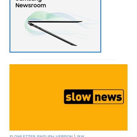
SLOWLETTER_ENGLISH_VERSION
|
경제