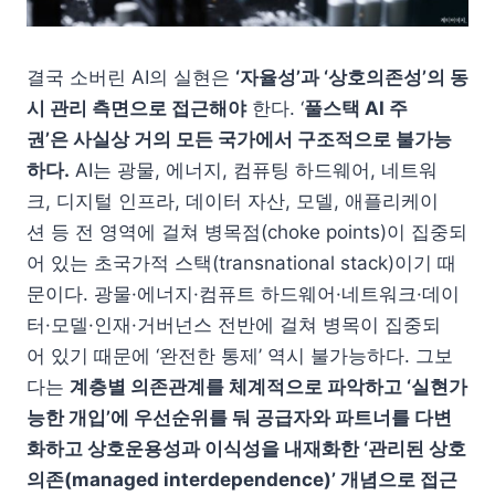
결국 소버린 AI의 실현은
‘자율성’과 ‘상호의존성’의 동
시 관리 측면으로 접근해야
한다. ‘
풀스택 AI 주
권’은 사실상 거의 모든 국가에서 구조적으로 불가능
하다.
AI는 광물, 에너지, 컴퓨팅 하드웨어, 네트워
크, 디지털 인프라, 데이터 자산, 모델, 애플리케이
션 등 전 영역에 걸쳐 병목점(choke points)이 집중되
어 있는 초국가적 스택(transnational stack)이기 때
문이다. 광물·에너지·컴퓨트 하드웨어·네트워크·데이
터·모델·인재·거버넌스 전반에 걸쳐 병목이 집중되
어 있기 때문에 ‘완전한 통제’ 역시 불가능하다. 그보
다는
계층별 의존관계를 체계적으로 파악하고 ‘실현가
능한 개입’에 우선순위를 둬 공급자와 파트너를 다변
화하고 상호운용성과 이식성을 내재화한 ‘관리된 상호
의존(managed interdependence)’ 개념으로 접근