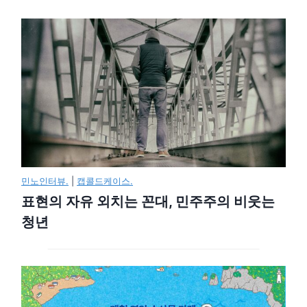
민노인터뷰.
|
캡콜드케이스.
표현의 자유 외치는 꼰대, 민주주의 비웃는
청년