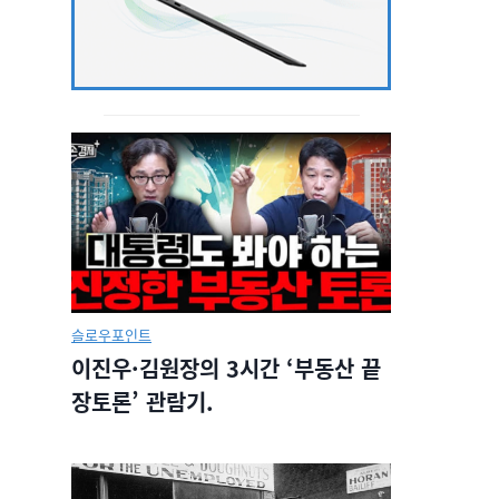
슬로우포인트
이진우·김원장의 3시간 ‘부동산 끝
장토론’ 관람기.