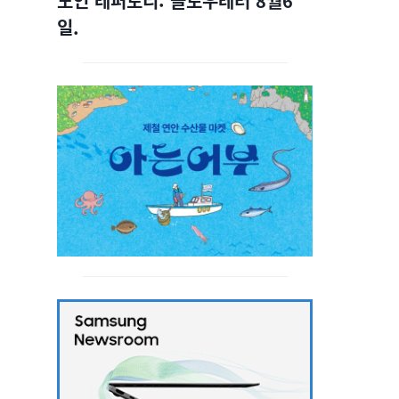
노인 레퍼토리: 슬로우레터 8월6
일.