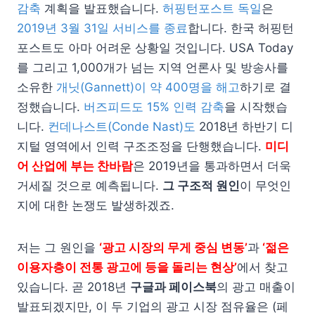
감축
계획을 발표했습니다.
허핑턴포스트 독일
은
2019년 3월 31일 서비스를 종료
합니다. 한국 허핑턴
포스트도 아마 어려운 상황일 것입니다. USA Today
를 그리고 1,000개가 넘는 지역 언론사 및 방송사를
소유한
개닛(Gannett)이 약 400명을 해고
하기로 결
정했습니다.
버즈피드도 15% 인력 감축
을 시작했습
니다.
컨데나스트(Conde Nast)도
2018년 하반기 디
지털 영역에서 인력 구조조정을 단행했습니다.
미디
어 산업에 부는 찬바람
은 2019년을 통과하면서 더욱
거세질 것으로 예측됩니다.
그 구조적 원인
이 무엇인
지에 대한 논쟁도 발생하겠죠.
저는 그 원인을
‘광고 시장의 무게 중심 변동’
과
‘젊은
이용자층이 전통 광고에 등을 돌리는 현상’
에서 찾고
있습니다. 곧 2018년
구글과 페이스북
의 광고 매출이
발표되겠지만, 이 두 기업의 광고 시장 점유율은 (페