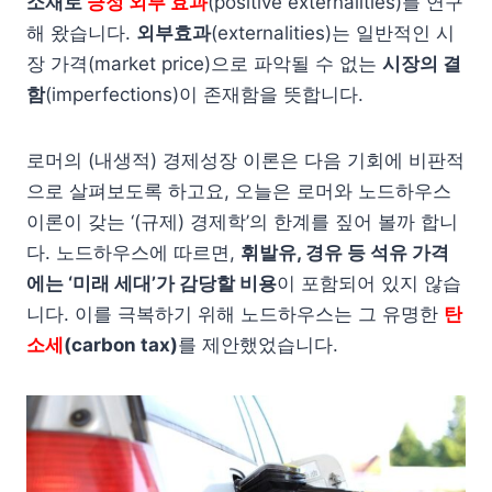
소재로
긍정 외부 효과
(positive externalities)를 연구
해 왔습니다.
외부효과
(externalities)는 일반적인 시
장 가격(market price)으로 파악될 수 없는
시장의 결
함
(imperfections)이 존재함을 뜻합니다.
로머의 (내생적) 경제성장 이론은 다음 기회에 비판적
으로 살펴보도록 하고요, 오늘은 로머와 노드하우스
이론이 갖는 ‘(규제) 경제학’의 한계를 짚어 볼까 합니
다. 노드하우스에 따르면,
휘발유, 경유 등 석유 가격
에는 ‘미래 세대’가 감당할 비용
이 포함되어 있지 않습
니다. 이를 극복하기 위해 노드하우스는 그 유명한
탄
소세
(carbon tax)
를 제안했었습니다.