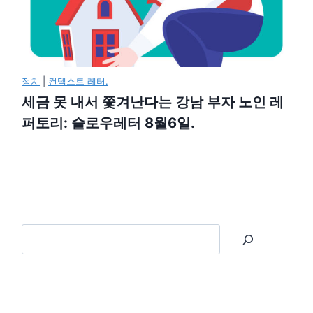
정치
|
컨텍스트 레터.
세금 못 내서 쫓겨난다는 강남 부자 노인 레
퍼토리: 슬로우레터 8월6일.