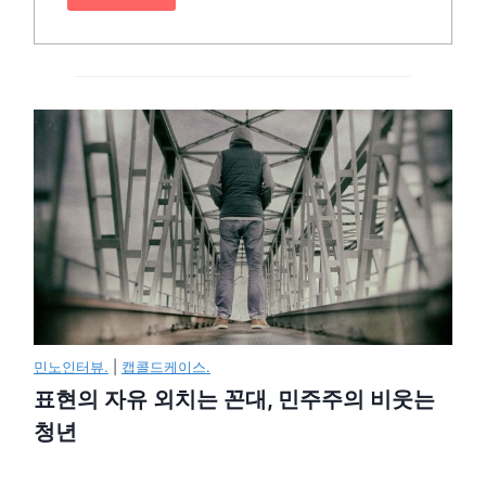
민노인터뷰.
|
캡콜드케이스.
표현의 자유 외치는 꼰대, 민주주의 비웃는
청년