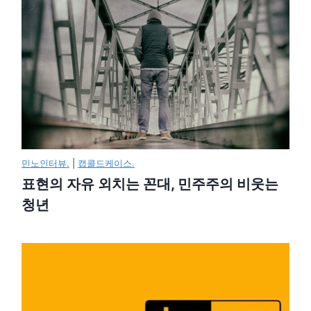
민노인터뷰.
|
캡콜드케이스.
표현의 자유 외치는 꼰대, 민주주의 비웃는
청년