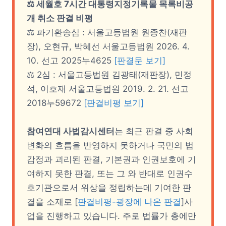
⚖ 세월호 7시간 대통령지정기록물 목록비공
개 취소 판결 비평
⚖ 파기환송심 : 서울고등법원 원종찬(재판
장), 오현규, 박혜선 서울고등법원 2026. 4.
10. 선고 2025누4625
[판결문 보기]
⚖ 2심 : 서울고등법원 김광태(재판장), 민정
석, 이호재 서울고등법원 2019. 2. 21. 선고
2018누59672
[판결비평 보기]
참여연대 사법감시센터
는 최근 판결 중 사회
변화의 흐름을 반영하지 못하거나 국민의 법
감정과 괴리된 판결, 기본권과 인권보호에 기
여하지 못한 판결, 또는 그 와 반대로 인권수
호기관으로서 위상을 정립하는데 기여한 판
결을 소재로 [
판결비평-광장에 나온 판결
]사
업을 진행하고 있습니다. 주로 법률가 층에만