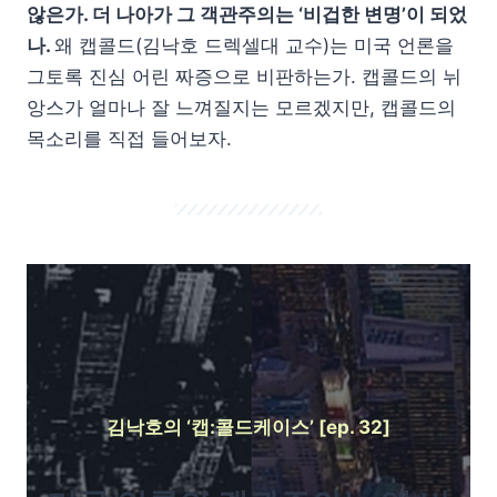
않은가. 더 나아가 그 객관주의는 ‘비겁한 변명’이 되었
나.
왜 캡콜드(김낙호 드렉셀대 교수)는 미국 언론을
그토록 진심 어린 짜증으로 비판하는가. 캡콜드의 뉘
앙스가 얼마나 잘 느껴질지는 모르겠지만, 캡콜드의
목소리를 직접 들어보자.
김낙호의 ‘캡:콜드케이스’ [ep. 32]