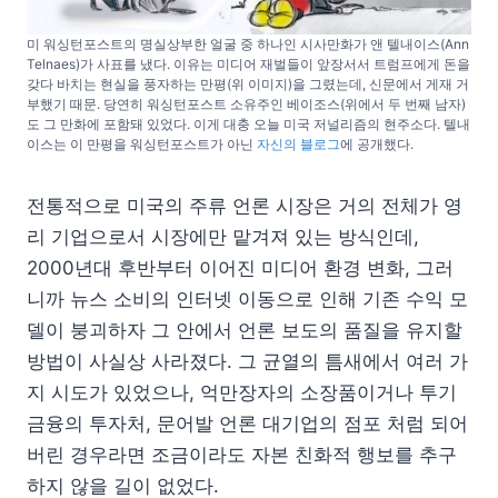
미 워싱턴포스트의 명실상부한 얼굴 중 하나인 시사만화가 앤 텔내이스(Ann
Telnaes)가 사표를 냈다. 이유는 미디어 재벌들이 앞장서서 트럼프에게 돈을
갖다 바치는 현실을 풍자하는 만평(위 이미지)을 그렸는데, 신문에서 게재 거
부했기 때문. 당연히 워싱턴포스트 소유주인 베이조스(위에서 두 번째 남자)
도 그 만화에 포함돼 있었다. 이게 대충 오늘 미국 저널리즘의 현주소다. 텔내
이스는 이 만평을 워싱턴포스트가 아닌
자신의 블로그
에 공개했다.
전통적으로 미국의 주류 언론 시장은 거의 전체가 영
리 기업으로서 시장에만 맡겨져 있는 방식인데,
2000년대 후반부터 이어진 미디어 환경 변화, 그러
니까 뉴스 소비의 인터넷 이동으로 인해 기존 수익 모
델이 붕괴하자 그 안에서 언론 보도의 품질을 유지할
방법이 사실상 사라졌다. 그 균열의 틈새에서 여러 가
지 시도가 있었으나, 억만장자의 소장품이거나 투기
금융의 투자처, 문어발 언론 대기업의 점포 처럼 되어
버린 경우라면 조금이라도 자본 친화적 행보를 추구
하지 않을 길이 없었다.