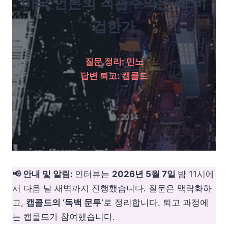
미국 언론의 객관주의는 왜 비
겁한가
질문 정리: 민노
답변 퇴고: 캡콜드
📢 안내 및 알림:
인터뷰는
2026년 5월 7일
밤 11시에
서 다음 날 새벽까지 진행했습니다. 질문은 맥락화하
고,
캡콜드의 ‘독백 문투’
로 정리합니다. 퇴고 과정에
는 캡콜드가 참여했습니다.