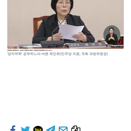
‘양자역학’ 공부하느라 바쁜 최민희(민주당 의원, 국회 과방위원장)