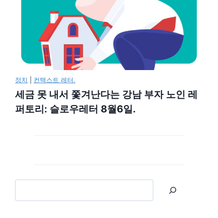
정치
|
컨텍스트 레터.
세금 못 내서 쫓겨난다는 강남 부자 노인 레
퍼토리: 슬로우레터 8월6일.