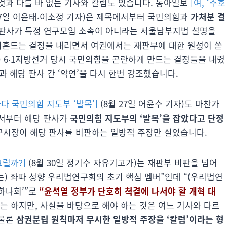
것과 다를 바 없는 기사와 칼럼도 있습니다. 동아일보
[여, ‘주호
27일 이윤태‧이소정 기자)은 제목에서부터 국민의힘과
가처분 결
 판사가 특정 연구모임 소속이 아니라는 서울남부지법 설명을
 뒤흔드는 결정을 내리면서 여권에서는 재판부에 대한 원성이 쏟
) 6‧1지방선거 당시 국민의힘을 곤란하게 만드는 결정들을 내렸
 해당 판사 간 ‘악연’을 다시 한번 강조했습니다.
다 국민의힘 지도부 ‘발목’]
(8월 27일 어윤수 기자)도 마찬가
에서부터 해당 판사가
국민의힘 지도부의 ‘발목’을 잡았다고 단정
구시장이 해당 판사를 비판하는 일방적 주장만 실었습니다.
그럴까?]
(8월 30일 정기수 자유기고가)는 재판부 비판을 넘어
는) 좌파 성향 우리법연구회의 초기 핵심 멤버”인데 “(우리법연
 하나회’”로
“윤석열 정부가 단호히 척결에 나서야 할 개혁 대
는 하지만, 사실을 바탕으로 해야 하는 것은 여느 기사와 다르
 물론
삼권분립 원칙마저 무시한 일방적 주장을 ‘칼럼’이라는 형