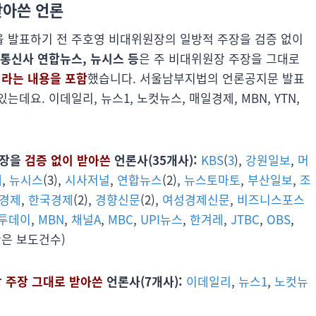
받아쓴 언론
 발표하기 전 주호영 비대위원장의 일방적 주장을 검증 없이
스통신사 연합뉴스, 뉴시스 등
은 주 비대위원장 주장을 그대로
이라는 내용을 포함
했습니다. 서울남부지법의 언론공지문 발표
요. 이데일리, 뉴스1, 노컷뉴스, 매일경제, MBN, YTN,
주장을
검증 없이 받아쓴
언론사(35개사):
KBS
(
3
),
강원일보
,
머
제
,
뉴시스
(3),
시사저널
,
연합뉴스
(2),
뉴스토마토
,
부산일보
,
조
한경제
,
한국경제
(2),
경향신문
(2),
여성경제신문
,
비즈니스포스
투데이
,
MBN
,
채널A
,
MBC
,
UPI뉴스
,
한겨레
,
JTBC
,
OBS
,
안은 보도건수)
장
주장 그대로 받아쓴
언론사(7개사):
이데일리
,
뉴스1
,
노컷뉴