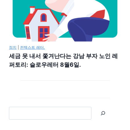
정치
|
컨텍스트 레터.
세금 못 내서 쫓겨난다는 강남 부자 노인 레
퍼토리: 슬로우레터 8월6일.