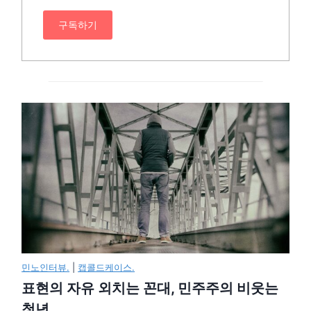
구독하기
민노인터뷰.
|
캡콜드케이스.
표현의 자유 외치는 꼰대, 민주주의 비웃는
청년