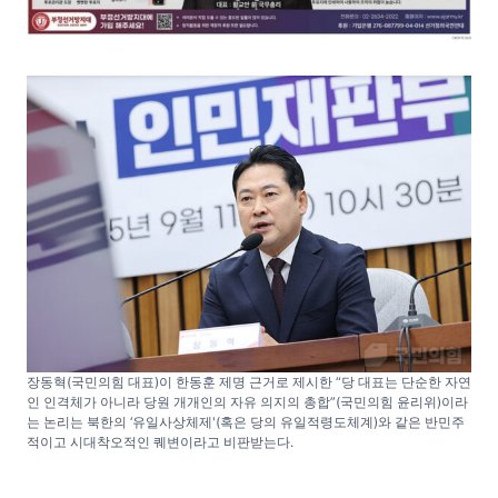
장동혁(국민의힘 대표)이 한동훈 제명 근거로 제시한 “당 대표는 단순한 자연
인 인격체가 아니라 당원 개개인의 자유 의지의 총합”(국민의힘 윤리위)이라
는 논리는 북한의 ‘유일사상체제'(혹은 당의 유일적령도체계)와 같은 반민주
적이고 시대착오적인 퀘변이라고 비판받는다.