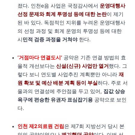
졌다. 인천e음 사업은 국정감사에서
운영대행사
선정 문제와 회계 투명성 등에 대한 논란
이 제기
된 바 있다. 독점적인 지위를 누려온 운영대행사
의 선정 과정 및 회계 운영의 투명성 등에 대한
시
민적 검증 과정을 거쳐야
한다.
‘거점마다 연결도시’
공약은 기존 연결 방법의 효
율적 개선보다는
신설(신규) 사업만 열거
했다. 그
렇다 보니 연도별 사업추진 계획뿐만 아니라
재
원 확보 및 예산 배분 계획 등이 부실
하다. 주로 서
울과의 연결성에 주안점을 두고 있어,
집값 상승
욕구에 편승한 유권자 표심잡기용
공약으로 보인
다.
인천 제2의료원 건립
은 제7회 지방선거 당시 본
인의 공약이었으나
폐기했던 공약
이다. 이번 선