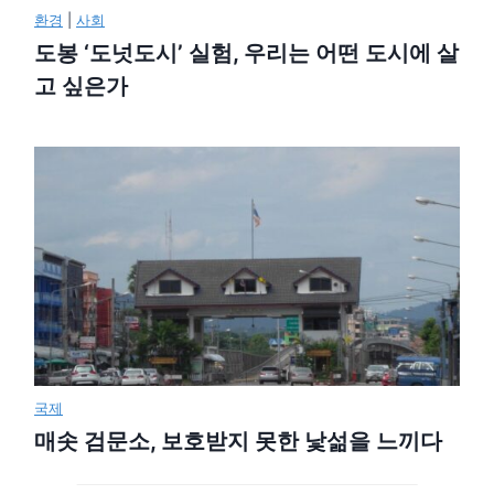
환경
|
사회
도봉 ‘도넛도시’ 실험, 우리는 어떤 도시에 살
고 싶은가
국제
매솟 검문소, 보호받지 못한 낯섦을 느끼다