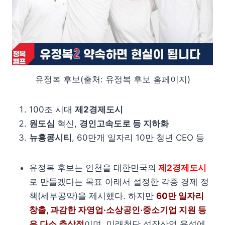
유정복 후보(출처: 유정복 후보 홈페이지)
100조 시대
제2경제도시
원도심
혁신,
경인고속도로 등 지하화
뉴홍콩시티
, 60만개 일자리 10만 청년 CEO 등
유정복 후보는 인천을 대한민국의
제2경제도시
로 만들겠다는 목표 아래서 설정한 각종 경제 정
책(세부공약)을 제시했다. 하지만
60만 일자리
창출, 과감한 자영업‧소상공인‧중소기업 지원 등
은 다소 추상적
이며, 미래첨단 성장산업 육성에