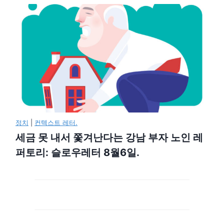
정치
|
컨텍스트 레터.
세금 못 내서 쫓겨난다는 강남 부자 노인 레
퍼토리: 슬로우레터 8월6일.