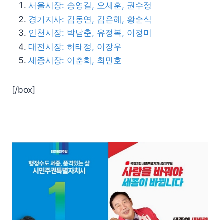
서울시장: 송영길, 오세훈, 권수정
경기지사: 김동연, 김은혜, 황순식
인천시장: 박남춘, 유정복, 이정미
대전시장: 허태정, 이장우
세종시장: 이춘희, 최민호
[/box]