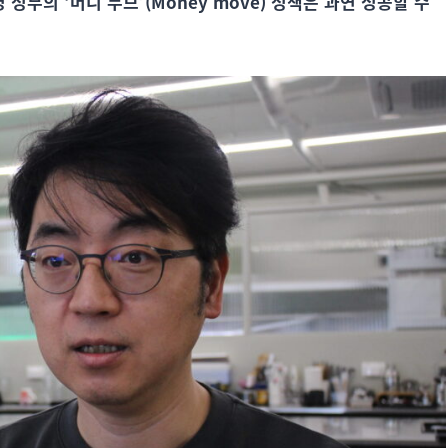
 정부의 ‘머니 무브’(Money move) 정책은 과연 성공할 수