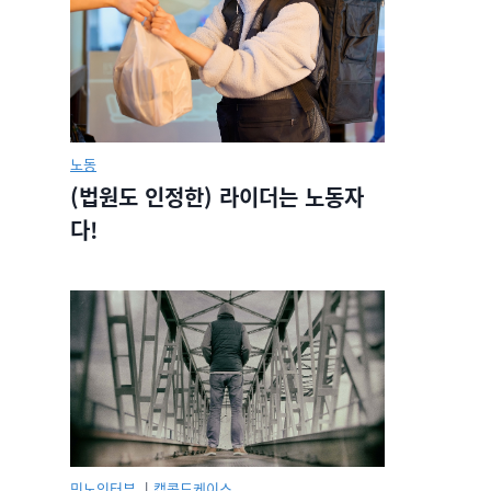
노동
(법원도 인정한) 라이더는 노동자
다!
민노인터뷰.
|
캡콜드케이스.