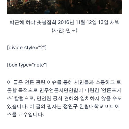
박근혜 하야 촛불집회 2016년 11월 12일 13일 새벽
(사진: 민노)
[divide style=”2″]
[box type=”note”]
이 글은 언론 관련 이슈를 통해 시민들과 소통하고 토
론할 목적으로 민주언론시민연합이 마련한 ‘언론포커
스’ 칼럼으로, 민언련 공식 견해와 일치하지 않을 수도
있습니다. 이 글의 필자는
정연구
한림대학교 미디어
스쿨 교수입니다.