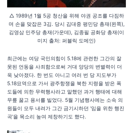
△ 1989년 1월 5공 청산을 위해 야권 공조를 다짐하
며 손을 맞잡은 3김. 당시 김대중 평민당 총재(왼쪽),
김영삼 민주당 총재(가운데), 김종필 공화당 총재(이
미지 출처: 퍼블릭 도메인)
최근에는 여당 국민의힘이 5.18에 관련한 그간의 잘
못된 언동을 사죄함으로써 거대 양당의 변별력이 더
욱 낮아졌다. 한 번도 아니고 여러 번 당 지도부가
5.18묘역으로 가서 광주항쟁을 북한 지령을 받은 폭
도들에 의한 무력행사라고 말했던 과거 행태에 대해
무릎 꿇고 용서를 빌었다. 5월 기념행사에는 소속 의
원들이 모두 내려가 그간 금기시하던 ‘임을 위한 행진
곡’을 목소리 높여 제창하기도 했다.