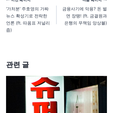
‘가처분’ 주호영의 가짜
금융사기에 악용? 돈 벌
뉴스 확성기로 전락한
면 장땡! (ft. 금결원과
언론 (ft. 따옴표 저널리
은행의 무책임 앙상블)
즘)
관련 글