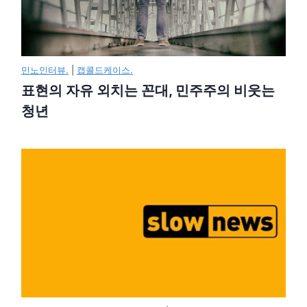
민노인터뷰.
|
캡콜드케이스.
표현의 자유 외치는 꼰대, 민주주의 비웃는
청년