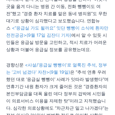
곳을 옮겨 다니는 병원 간 이동, 전화 뺑뺑이도 여
전”했고 “경증 환자 치료를 맡은 동네 병의원”도 무한
대기로 상황이 심각했다고 보도했습니다. 연합뉴
스
<“응급실 가도 될까요” 잇단 뺑뺑이 소식에 환자만
전전긍긍>(9월 17일 김잔디 기자)
에서 알 수 있듯 시
민들은 응급실 방문을 고민하고, 적시 치료가 어려운
상황과 더불어 응급실 정보를 공유했는데요.
경향신문
<사설/‘응급실 뺑뺑이’로 얼룩진 추석, 정부
는 ‘고비 넘겼다’ 자찬>(9월 19일)
은 “추석 연휴 우려
했던 대로 ‘응급실 뺑뺑이’ 사례가 잇따라 발생했다”며
연휴기간 내원 환자가 크게 줄어든 것은 “경증환자의
본인부담금을 대폭 올린 데다 정부의 겁박에 시민들
이 의료서비스 이용을 자제한 탓”이라고 지적했습니
다. 심각한 의료상황에도 “차근차근 밀고 나가겠다”는