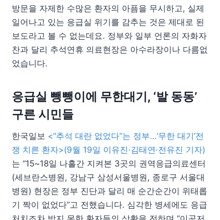
방문을 자제한 수많은 환자의 아픔을 무시하고, 실제
일어나고 있는 응급실 위기를 감추는 것은 제대로 된
보도라고 볼 수 없는데요. 정부와 일부 언론의 자화자
찬과 달리 추석연휴 의료현장은 아수라장이나 다름없
었습니다.
응급실 뺑뺑이에 무한대기, ‘발 동동’
구른 시민들
한국일보
<“추석 대란 없었다”는 정부…‘무한 대기’전
쟁 치른 환자>(9월 19일 이유진·김태연·전유진 기자)
는 “15~18일 나흘간 지켜본 3곳의 권역응급의료센터
(세브란스병원, 강남구 삼성서울병원, 종로구 서울대
병원) 현장은 정부 진단과 달리 매 순간순간이 위태롭
기 짝이 없었다”고 전했습니다. 심각한 병세에도 응급
처치조차 받지 못한 환자들의 상황을 전하며 “이곳저