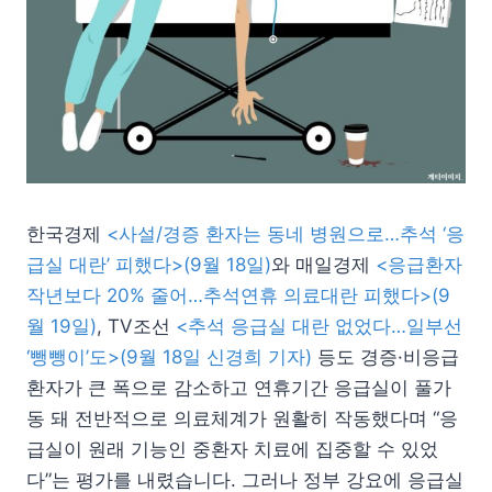
한국경제
<사설/경증 환자는 동네 병원으로…추석 ‘응
급실 대란’ 피했다>(9월 18일)
와 매일경제
<응급환자
작년보다 20% 줄어…추석연휴 의료대란 피했다>(9
월 19일)
, TV조선
<추석 응급실 대란 없었다…일부선
‘뺑뺑이’도>(9월 18일 신경희 기자)
등도 경증·비응급
환자가 큰 폭으로 감소하고 연휴기간 응급실이 풀가
동 돼 전반적으로 의료체계가 원활히 작동했다며 “응
급실이 원래 기능인 중환자 치료에 집중할 수 있었
다”는 평가를 내렸습니다. 그러나 정부 강요에 응급실