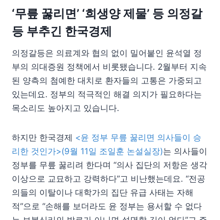
‘무릎 꿇리면’ ‘희생양 제물’ 등 의정갈
등 부추긴 한국경제
의정갈등은 의료계와 협의 없이 밀어붙인 윤석열 정
부의 의대증원 정책에서 비롯됐습니다. 2월부터 지속
된 양측의 첨예한 대치로 환자들의 고통은 가중되고
있는데요. 정부의 적극적인 해결 의지가 필요하다는
목소리도 높아지고 있습니다.
하지만 한국경제
<윤 정부 무릎 꿇리면 의사들이 승
리한 것인가>(9월 11일 조일훈 논설실장)
는 의사들이
정부를 무릎 꿇리려 한다며 “의사 집단의 저항은 생각
이상으로 교묘하고 강력하다”고 비난했는데요. “전공
의들의 이탈이나 대학가의 집단 유급 사태는 자해
적”으로 “손해를 보더라도 윤 정부는 용서할 수 없다
는 보복심리의 발로가 아니면 설명할 길이 없다”고 주