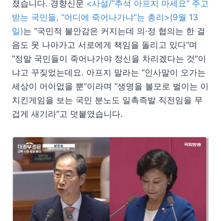
졌습니다. 경향신문
<사설/“추석 아프지 마세요” 주고
받는 국민들, “어디에 죽어나가냐”는 총리>(9월 13
일)
는 “국민적 불안감은 커지는데 의·정 협의는 한 걸
음도 못 나아가고 서로에게 책임을 돌리고 있다”며
“정말 국민들이 죽어나가야 정신을 차리겠다는 것”이
냐고 꾸짖었는데요. 아프지 말라는 “인사말이 오가는
세상이 어이없을 뿐”이라며 “생명을 볼모로 벌이는 이
치킨게임을 보는 국민 분노도 일촉즉발 직전임을 무
겁게 새기라”고 덧붙였습니다.