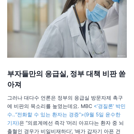
부자들만의 응급실, 정부 대책 비판 쏟
아져
그러나 대다수 언론은 정부의 응급실 방문자제 촉구
에 비판의 목소리를 높였는데요. MBC
<‘경질론’ 박민
수..“전화할 수 있는 환자는 경증”>(9월 5일 윤수한
기자)
은 “의료계에선 즉각 ‘머리 아프다는 환자 중 뇌
출혈인 경우가 비일비재하다’, ‘배가 갑자기 아픈 건