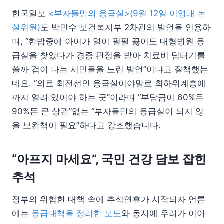
한국일보
<부자들만의 응급실>(9월 12일 이영태 논
설위원)
도 박민수 보건복지부 2차관의 발언을 인용하
며, “한밤중에 아이가 열이 펄펄 끓어도 대형병원 응
급실을 찾았다가 경증 판정을 받아 치료비 덤터기를
쓸까 겁이 나는 서민들을 노린 발언”이냐고 질책했는
데요. “의료 최전선인 응급실이야말로 최하위계층에
까지 열려 있어야 하는 곳”이라며 “부담금이 60%든
90%든 큰 상관”없는 “부자들만의 응급실이 되지 않
을 보완책이 필요”하다고 강조했습니다.
“아프지 마세요”, 국민 건강 담보 잡힌
추석
정부의 위험한 대책 속에 추석연휴가 시작되자 언론
에는
응급대책을 정리한 보도
와 동시에 우려가 이어