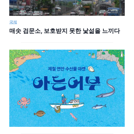
국제
매솟 검문소, 보호받지 못한 낯섦을 느끼다