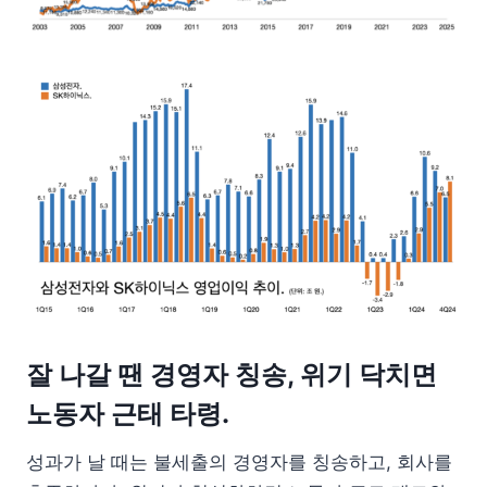
잘 나갈 땐 경영자 칭송, 위기 닥치면
노동자 근태 타령.
성과가 날 때는 불세출의 경영자를 칭송하고, 회사를