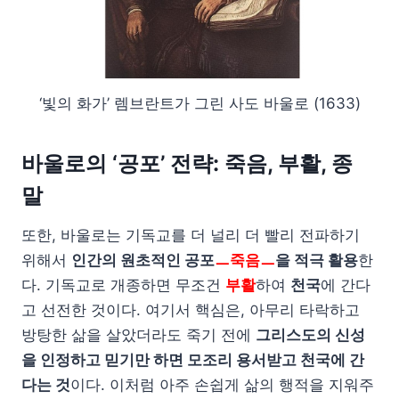
‘빛의 화가’ 렘브란트가 그린 사도 바울로 (1633)
바울로의 ‘공포’ 전략: 죽음, 부활, 종
말
또한, 바울로는 기독교를 더 널리 더 빨리 전파하기
위해서
인간의 원초적인 공포
ㅡ죽음ㅡ
을 적극 활용
한
다. 기독교로 개종하면 무조건
부활
하여
천국
에 간다
고 선전한 것이다. 여기서 핵심은, 아무리 타락하고
방탕한 삶을 살았더라도 죽기 전에
그리스도의 신성
을 인정하고 믿기만 하면 모조리 용서받고 천국에 간
다는 것
이다. 이처럼 아주 손쉽게 삶의 행적을 지워주