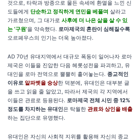
것으로, 타락과 방종으로 물든 속세에 환멸을 느낀 신
도들에게
단순하고 정직하게 연민을 베풀며
살라고
가르쳤으며, 그 대가로
사후에 더 나은 삶을 살 수 있
는 ‘구원’
을 약속했다.
로마제국의 혼란이 심해질수록
오르페우스의 인기는 더욱 높아졌다.
AD 70년 유대지역에서 대규모 폭동이 일어나자 로마
제국은 이들을 진압한 다음 헤롯성전을 파괴하고, 유
대인을 로마 전역으로 뿔뿔히 흩어놓는다.
종교적인
이유로
알파벳을 숭상
한 덕분에, 유대인은 대부분 글
을 쓰고 읽을 줄 알았고, 따라서 제국의 각 지역에서
이들은 관료로 등용된다.
로마제국 전체 시민 중 12%
정도를 차지하는 유대인
은 탁월한
관료와 상인을 배출
하는 집단으로 유명했다.
유대인은 자신의 사회적 지위를 활용해 자신의 종교