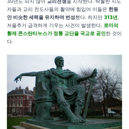
30년도 되지 않아
교리전쟁
을 시작한다. 탁월한 지도
자들과 교리 전도사들의 활약에 힘입어 이들은
한동
안 비슷한 세력을 유지하며 번성
했다. 하지만
313년
,
저울추가 급격하게 기우는 사건이 발생한다.
로마의
황제 콘스탄티누스가 정통 교단을 국교로 공인
한 것이
다.