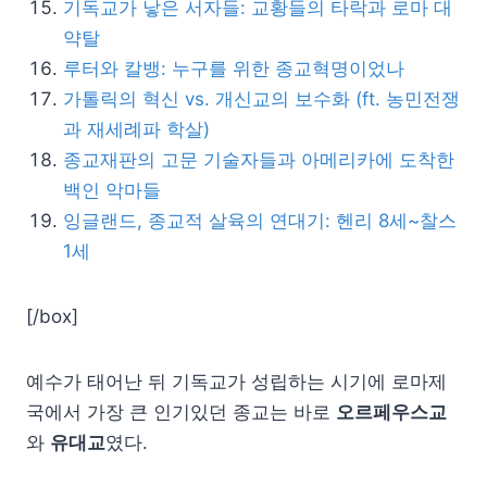
기독교가 낳은 서자들: 교황들의 타락과 로마 대
약탈
루터와 칼뱅: 누구를 위한 종교혁명이었나
가톨릭의 혁신 vs. 개신교의 보수화 (ft. 농민전쟁
과 재세례파 학살)
종교재판의 고문 기술자들과 아메리카에 도착한
백인 악마들
잉글랜드, 종교적 살육의 연대기: 헨리 8세~찰스
1세
[/box]
예수가 태어난 뒤 기독교가 성립하는 시기에 로마제
국에서 가장 큰 인기있던 종교는 바로
오르페우스교
와
유대교
였다.