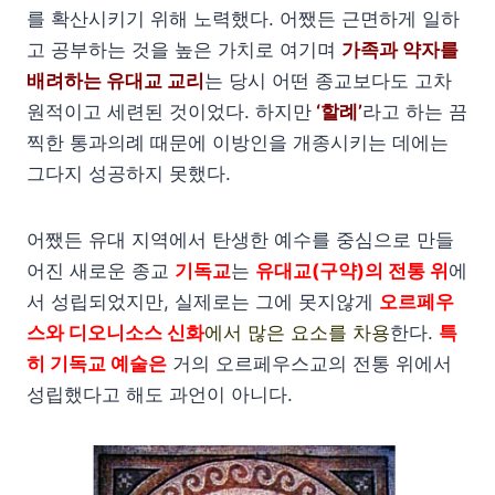
를 확산시키기 위해 노력했다. 어쨌든 근면하게 일하
고 공부하는 것을 높은 가치로 여기며
가족과 약자를
배려하는 유대교 교리
는 당시 어떤 종교보다도 고차
원적이고 세련된 것이었다. 하지만
‘할례’
라고 하는 끔
찍한 통과의례 때문에 이방인을 개종시키는 데에는
그다지 성공하지 못했다.
어쨌든 유대 지역에서 탄생한 예수를 중심으로 만들
어진 새로운 종교
기독교
는
유대교(구약)의 전통 위
에
서 성립되었지만, 실제로는 그에 못지않게
오르페우
스와 디오니소스 신화
에서 많은 요소를 차용
한다.
특
히 기독교 예술은
거의 오르페우스교의 전통 위에서
성립했다고 해도 과언이 아니다.