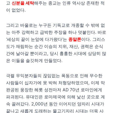
고
신분을 세탁
해주는 종교는 인류 역사상 존재한 적
이 없었다.
그리고 바울로는 누구든 기독교로 개종할 수 밖에 없
는 아주 강력하고 급박한 주장을 하나 덧붙인다. 바로
‘세상의 끝이 눈앞에 다가왔다’는
종말론
이다. 그리스
도가 재림하는 순간 이승의 지위, 재산, 권력은 순식
간에 날아갈 뿐이라고, 당시 흉흉한 시대에 상당히 많
은 이들을 솔깃하게 만들었다.
극렬 우익분자들의 끊임없는 폭동으로 인해 무수한
사람들이 십자가에 못 박혀 처형당하였으며, 이제 막
완공된 웅장한 헤롯 성전마저 AD 70년 로마인에게
파괴된다. 유대인은 로마제국에 의해 낯선 곳으로 계
속 끌려갔다. 2,000년 동안 이어지던 양자리 시대가
끝나고 새롭게 도래하는 물고기자리 시대는 더욱 사