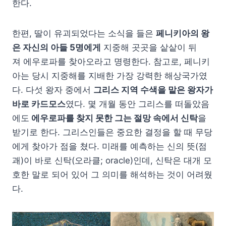
한다.
한편, 딸이 유괴되었다는 소식을 들은
페니키아의 왕
은 자신의 아들 5명에게
지중해 곳곳을 샅샅이 뒤
져 에우로파를 찾아오라고 명령한다. 참고로, 페니키
아는 당시 지중해를 지배한 가장 강력한 해상국가였
다. 다섯 왕자 중에서
그리스 지역 수색을 맡은 왕자가
바로 카드모스
였다. 몇 개월 동안 그리스를 떠돌았음
에도
에우로파를 찾지 못한 그는 절망 속에서 신탁
을
받기로 한다. 그리스인들은 중요한 결정을 할 때 무당
에게 찾아가 점을 쳤다. 미래를 예측하는 신의 뜻(점
괘)이 바로 신탁(오라클; oracle)인데, 신탁은 대개 모
호한 말로 되어 있어 그 의미를 해석하는 것이 어려웠
다.