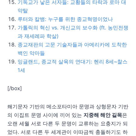
기독교가 낳은 서자들: 교황들의 타락과 로마 대
약탈
루터와 칼뱅: 누구를 위한 종교혁명이었나
가톨릭의 혁신 vs. 개신교의 보수화 (ft. 농민전쟁
과 재세례파 학살)
종교재판의 고문 기술자들과 아메리카에 도착한
백인 악마들
잉글랜드, 종교적 살육의 연대기: 헨리 8세~찰스
1세
[/box]
쐐기문자 기반의 메소포타미아 문명과 상형문자 기반
의 이집트 문명 사이에 끼어 있는
지중해 해안 길목
은
오랜 세월 서로 다른 두 문명이 교류하는 요충지가 되
었다. 서로 다른 두 세계관이 이따금씩 충돌하기도 하