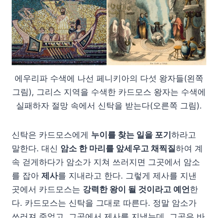
에우리파 수색에 나선 페니키아의 다섯 왕자들(왼쪽
그림), 그리스 지역을 수색한 카드모스 왕자는 수색에
실패하자 절망 속에서 신탁을 받는다(오른쪽 그림).
신탁은 카드모스에게
누이를 찾는 일을 포기
하라고
말한다. 대신
암소 한 마리를 앞세우고 채찍질
하여 계
속 걷게하다가 암소가 지쳐 쓰러지면 그곳에서 암소
를 잡아
제사
를 지내라고 한다. 그렇게 제사를 지낸
곳에서 카드모스는
강력한 왕이 될 것이라고 예언
한
다. 카드모스는 신탁을 그대로 따른다. 정말 암소가
쓰러져 죽었고, 그곳에서 제사를 지냈는데, 그곳은 바