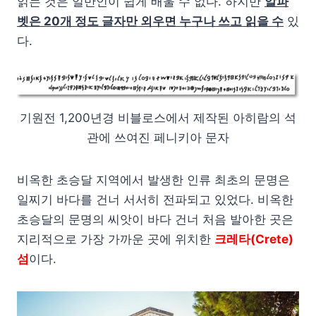
읽는 것은 일반인이 쉽게 배울 수 없다. 하지만
알파
벳은 20개 정도 글자만 외우면 누구나 쓰고 읽을 수
있
다.
기원전 1,200년경 비블로스에서 제작된 아히람의 석
관에 쓰여진 페니키아 문자
비옥한 초승달 지역에서 발생한 인류 최초의 문명은
일찌기 바다를 건너 서서히 전파되고 있었다. 비옥한
초승달의 문명의 씨앗이 바다 건너 처음 발아한 곳은
지리적으로 가장 가까운 곳에 위치한
크레타(Crete)
섬
이다.