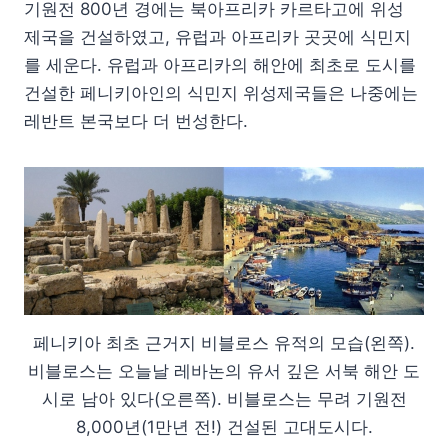
기원전 800년 경에는 북아프리카 카르타고에 위성
제국을 건설하였고, 유럽과 아프리카 곳곳에 식민지
를 세운다. 유럽과 아프리카의 해안에 최초로 도시를
건설한 페니키아인의 식민지 위성제국들은 나중에는
레반트 본국보다 더 번성한다.
페니키아 최초 근거지 비블로스 유적의 모습(왼쪽).
비블로스는 오늘날 레바논의 유서 깊은 서북 해안 도
시로 남아 있다(오른쪽). 비블로스는 무려 기원전
8,000년(1만년 전!) 건설된 고대도시다.