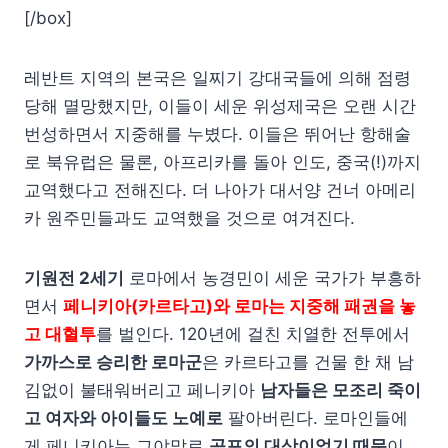
[/box]
레반트 지역의 본국은 일찌기 강대국들에 의해 점령
당해 멸망했지만, 이들이 세운 위성제국은 오랜 시간
번성하면서 지중해를 누볐다. 이들은 뛰어난 항해술
로 북유럽은 물론, 아프리카를 돌아 인도, 중국(!)까지
교역했다고 전해진다. 더 나아가 대서양 건너 아메리
카 원주민들과도 교역했을 것으로 여겨진다.
기원전 2세기
로마에서 농경민이 세운 국가가 부흥하
면서
페니키아(카르타고)와 로마는 지중해 패권을 놓
고 대혈투
를 벌인다. 120년에 걸친 치열한 전투에서
가까스로 승리한 로마군
은 카르타고를 건물 한 채 남
김없이 불태워버리고 페니키아
남자들은 모조리 죽이
고 여자와 아이들도 노예로
팔아버린다. 로마인들에
게 페니키아는 그야말로
공포의 대상이었기 때문
이