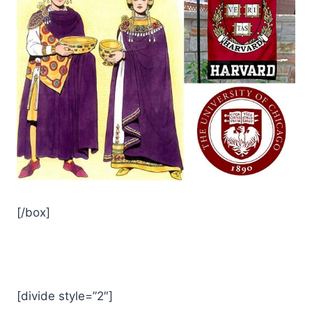
[/box]
[divide style=”2″]