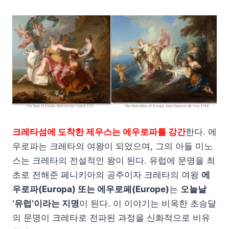
크레타섬에 도착한 제우스는 에우로파를 강간
한다. 에
우로파는 크레타의 여왕이 되었으며, 그의 아들 미노
스는 크레타의 전설적인 왕이 된다. 유럽에 문명을 최
초로 전해준 페니키아의 공주이자 크레타의 여왕
에
우로파(Europa) 또는 에우로페(Europe)
는
오늘날
‘유럽’이라는 지명
이 된다. 이 이야기는 비옥한 초승달
의 문명이 크레타로 전파된 과정을 신화적으로 비유